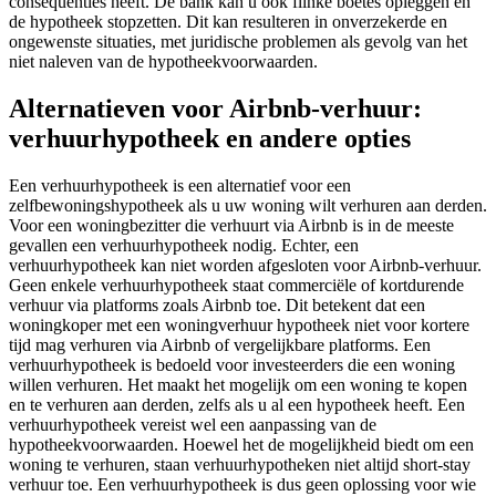
consequenties heeft. De bank kan u ook flinke boetes opleggen en
de hypotheek stopzetten. Dit kan resulteren in onverzekerde en
ongewenste situaties, met juridische problemen als gevolg van het
niet naleven van de hypotheekvoorwaarden.
Alternatieven voor Airbnb-verhuur:
verhuurhypotheek en andere opties
Een verhuurhypotheek is een alternatief voor een
zelfbewoningshypotheek als u uw woning wilt verhuren aan derden.
Voor een woningbezitter die verhuurt via Airbnb is in de meeste
gevallen een verhuurhypotheek nodig. Echter, een
verhuurhypotheek kan niet worden afgesloten voor Airbnb-verhuur.
Geen enkele verhuurhypotheek staat commerciële of kortdurende
verhuur via platforms zoals Airbnb toe. Dit betekent dat een
woningkoper met een woningverhuur hypotheek niet voor kortere
tijd mag verhuren via Airbnb of vergelijkbare platforms. Een
verhuurhypotheek is bedoeld voor investeerders die een woning
willen verhuren. Het maakt het mogelijk om een woning te kopen
en te verhuren aan derden, zelfs als u al een hypotheek heeft. Een
verhuurhypotheek vereist wel een aanpassing van de
hypotheekvoorwaarden. Hoewel het de mogelijkheid biedt om een
woning te verhuren, staan verhuurhypotheken niet altijd short-stay
verhuur toe. Een verhuurhypotheek is dus geen oplossing voor wie