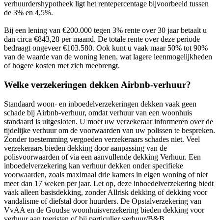
verhuurdershypotheek ligt het rentepercentage bijvoorbeeld tussen
de 3% en 4,5%.
Bij een lening van €200.000 tegen 3% rente over 30 jaar betaalt u
dan circa €843,28 per maand. De totale rente over deze periode
bedraagt ongeveer €103.580. Ook kunt u vaak maar 50% tot 90%
van de waarde van de woning lenen, wat lagere leenmogelijkheden
of hogere kosten met zich meebrengt.
Welke verzekeringen dekken Airbnb-verhuur?
Standaard woon- en inboedelverzekeringen dekken vaak geen
schade bij Airbnb-verhuur, omdat verhuur van een woonhuis
standaard is uitgesloten. U moet uw verzekeraar informeren over de
tijdelijke verhuur om de voorwaarden van uw polissen te bespreken.
Zonder toestemming vergoeden verzekeraars schades niet. Veel
verzekeraars bieden dekking door aanpassing van de
polisvoorwaarden of via een aanvullende dekking Verhuur. Een
inboedelverzekering kan verhuur dekken onder specifieke
voorwaarden, zoals maximaal drie kamers in eigen woning of niet
meer dan 17 weken per jaar. Let op, deze inboedelverzekering biedt
vaak alleen basisdekking, zonder Allrisk dekking of dekking voor
vandalisme of diefstal door huurders. De Opstalverzekering van
VvAA en de Goudse woonhuisverzekering bieden dekking voor
verhuur aan toeristen of bij particulier verhuur/B&B.