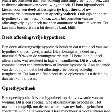
Naast het omzetten naar een volledig aflossingsvrije hypotheek, zijn
er diverse alternatieven voor uw hypotheek. U kunt bijvoorbeeld
kiezen voor een
deels aflossingsvrije hypotheek
, of uw
overwaarde benutten met een
opeethypotheek
. Ook zijn er andere
hypotheekvormen beschikbaar, zoals het omzetten van uw
aflossingsvrije hypotheek naar een annuïtaire of lineaire variant. Dit
kan zelfs boetevrij als u bij dezelfde bank blijft.
Deels aflossingsvrije hypotheek
Een deels aflossingsvrije hypotheek houdt in dat u een deel van uw
hypotheek aflossingsvrij maakt. Dit aflossingsvrije deel mag
maximaal 50% van de woningwaarde zijn. U betaalt op dit deel
alleen rente, wat resulteert in lagere maandlasten. Dit is vaak een
combinatie met een annuïteiten- of lineaire hypotheek. Aan het einde
van de looptijd moet u het aflossingsvrije bedrag volledig
terugbetalen. Dit kan een financieel risico opleveren als u de lening
dan niet kunt aflossen.
Opeethypotheek
Een opeethypotheek is een hypotheek op de overwaarde van uw
woning. Dit is een speciaal type aflossingsvrije hypotheek. Het
maakt het mogelijk om de overwaarde van uw huis te gebruiken
zonder de woning te verkopen. Deze hypotheek is vooral interessant