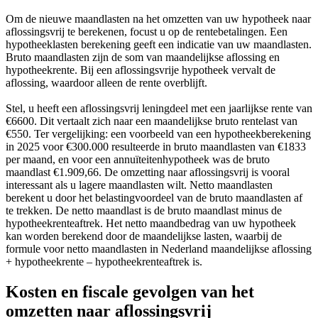
Om de nieuwe maandlasten na het omzetten van uw hypotheek naar
aflossingsvrij te berekenen, focust u op de rentebetalingen. Een
hypotheeklasten berekening geeft een indicatie van uw maandlasten.
Bruto maandlasten zijn de som van maandelijkse aflossing en
hypotheekrente. Bij een aflossingsvrije hypotheek vervalt de
aflossing, waardoor alleen de rente overblijft.
Stel, u heeft een aflossingsvrij leningdeel met een jaarlijkse rente van
€6600. Dit vertaalt zich naar een maandelijkse bruto rentelast van
€550. Ter vergelijking: een voorbeeld van een hypotheekberekening
in 2025 voor €300.000 resulteerde in bruto maandlasten van €1833
per maand, en voor een annuïteitenhypotheek was de bruto
maandlast €1.909,66. De omzetting naar aflossingsvrij is vooral
interessant als u lagere maandlasten wilt. Netto maandlasten
berekent u door het belastingvoordeel van de bruto maandlasten af
te trekken. De netto maandlast is de bruto maandlast minus de
hypotheekrenteaftrek. Het netto maandbedrag van uw hypotheek
kan worden berekend door de maandelijkse lasten, waarbij de
formule voor netto maandlasten in Nederland maandelijkse aflossing
+ hypotheekrente – hypotheekrenteaftrek is.
Kosten en fiscale gevolgen van het
omzetten naar aflossingsvrij