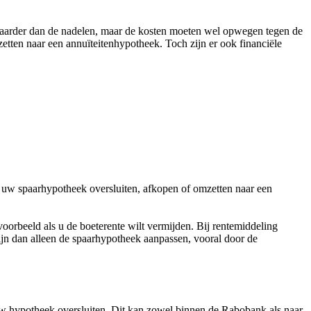
waarder dan de nadelen, maar de kosten moeten wel opwegen tegen de
etten naar een annuïteitenhypotheek. Toch zijn er ook financiële
t uw spaarhypotheek oversluiten, afkopen of omzetten naar een
voorbeeld als u de boeterente wilt vermijden. Bij rentemiddeling
zijn dan alleen de spaarhypotheek aanpassen, vooral door de
uw hypotheek oversluiten. Dit kan zowel binnen de Rabobank als naar