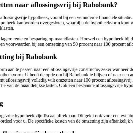
en naar aflossingsvrij bij Rabobank?
ssingsvrije hypotheek, vooral bij een veranderde financiële situatie. 
ypotheek kan worden overgesloten, waarbij u de hypotheekvorm kunt w
klasten.
agere rente en besparing op maandlasten. Hoewel een hypotheek bij de
 en voorwaarden bij een omzetting van 50 procent naar 100 procent aflo
tting bij Rabobank
aan te passen naar een aflossingsvrije constructie, zeker wanneer de 
heekvorm. U heeft de optie om bij Rabobank te blijven of naar een and
 aflossingsvrij volledig wilt omzetten naar 100 procent aflossingsvri
uctie van de maandelijkse lasten. Ook een bestaande aflossingsvrije h
g
vrije hypotheek zijn fiscaal aftrekbaar. Dit geldt ook voor een eventue
oordeel voor u. De specifieke kosten van de omzetting zijn afhankelij