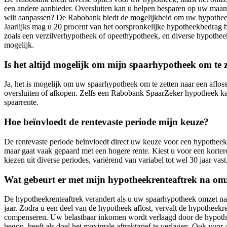
een andere aanbieder. Oversluiten kan u helpen besparen op uw maa
wilt aanpassen? De Rabobank biedt de mogelijkheid om uw hypothee
Jaarlijks mag u 20 procent van het oorspronkelijke hypotheekbedrag b
zoals een verzilverhypotheek of opeethypotheek, en diverse hypothee
mogelijk.
Is het altijd mogelijk om mijn spaarhypotheek om te 
Ja, het is mogelijk om uw spaarhypotheek om te zetten naar een aflos
oversluiten of afkopen. Zelfs een Rabobank SpaarZeker hypotheek kan 
spaarrente.
Hoe beïnvloedt de rentevaste periode mijn keuze?
De rentevaste periode beïnvloedt direct uw keuze voor een hypotheek
maar gaat vaak gepaard met een hogere rente. Kiest u voor een korter
kiezen uit diverse periodes, variërend van variabel tot wel 30 jaar va
Wat gebeurt er met mijn hypotheekrenteaftrek na om
De hypotheekrenteaftrek verandert als u uw spaarhypotheek omzet naa
jaar. Zodra u een deel van de hypotheek aflost, vervalt de hypotheekren
compenseren. Uw belastbaar inkomen wordt verlaagd door de hypothee
begon, heeft als doel het maximale aftrektarief te verlagen. Ook voo