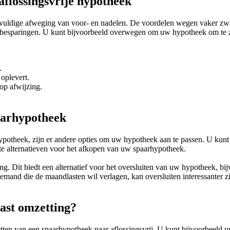
aflossingsvrije hypotheek
rgvuldige afweging van voor- en nadelen. De voordelen wegen vaker z
se besparingen. U kunt bijvoorbeeld overwegen om uw hypotheek om te z
.
oplevert.
op afwijzing.
paarhypotheek
ypotheek, zijn er andere opties om uw hypotheek aan te passen. U kun
te alternatieven voor het afkopen van uw spaarhypotheek.
. Dit biedt een alternatief voor het oversluiten van uw hypotheek, bij
iemand die de maandlasten wil verlagen, kan oversluiten interessanter 
ast omzetting?
ten van een spaarhypotheek naar aflossingsvrij. U kunt bijvoorbeeld 