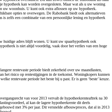
ije hypotheek kan worden overgesloten. Maar wat als u uw woning
n uw woonhuis. U kunt ook extra aflossen op uw hypotheek.
schikbare opties te overwegen. De Rabobank biedt ook alternatieven
 is zelfs een combinatie van een persoonlijke lening en hypotheek
p uw huidige adres blijft wonen. U kunt uw spaarhypotheek ook
otheek is niet altijd voordelig, vaak door het verlies van een hoge
langere rentevaste periode biedt zekerheid over uw maandlasten,
dan het risico op rentestijgingen in de toekomst. Woningkopers kunnen
elke rentevaste periode het beste bij u past. Er is geen ‘beste’ keuze.
overgangsrecht van voor 2013 vervalt de hypotheekrenteaftrek na 30
elastingvoordeel, al kan de lagere hypotheekrente dit deels
ebouwd met 3% per jaar. Dit versnelde afbouwproces, dat al in 2013
gebouwd.