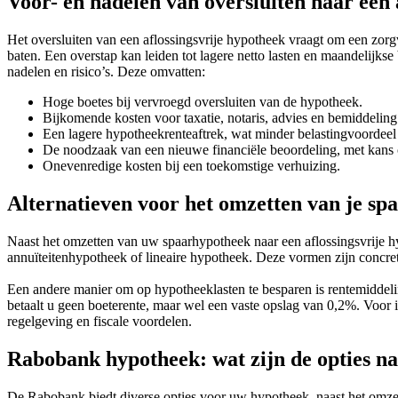
Voor- en nadelen van oversluiten naar een 
Het oversluiten van een aflossingsvrije hypotheek vraagt om een zo
baten. Een overstap kan leiden tot lagere netto lasten en maandelijk
nadelen en risico’s. Deze omvatten:
Hoge boetes bij vervroegd oversluiten van de hypotheek.
Bijkomende kosten voor taxatie, notaris, advies en bemiddeling
Een lagere hypotheekrenteaftrek, wat minder belastingvoordeel 
De noodzaak van een nieuwe financiële beoordeling, met kans 
Onevenredige kosten bij een toekomstige verhuizing.
Alternatieven voor het omzetten van je s
Naast het omzetten van uw spaarhypotheek naar een aflossingsvrije h
annuïteitenhypotheek of lineaire hypotheek. Deze vormen zijn concre
Een andere manier om op hypotheeklasten te besparen is rentemiddeling
betaalt u geen boeterente, maar wel een vaste opslag van 0,2%. Voor 
regelgeving en fiscale voordelen.
Rabobank hypotheek: wat zijn de opties na
De Rabobank biedt diverse opties voor uw hypotheek, naast het omzet