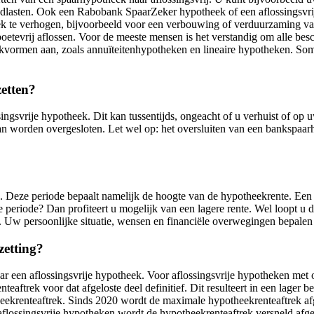
ndlasten. Ook een Rabobank SpaarZeker hypotheek of een aflossingsvr
k te verhogen, bijvoorbeeld voor een verbouwing of verduurzaming va
oetevrij aflossen. Voor de meeste mensen is het verstandig om alle be
kvormen aan, zoals annuïteitenhypotheken en lineaire hypotheken. Soms
zetten?
singsvrije hypotheek. Dit kan tussentijds, ongeacht of u verhuist of o
worden overgesloten. Let wel op: het oversluiten van een bankspaarhyp
. Deze periode bepaalt namelijk de hoogte van de hypotheekrente. Een 
e periode? Dan profiteert u mogelijk van een lagere rente. Wel loopt u 
st. Uw persoonlijke situatie, wensen en financiële overwegingen bepalen w
zetting?
r een aflossingsvrije hypotheek. Voor aflossingsvrije hypotheken met 
teaftrek voor dat afgeloste deel definitief. Dit resulteert in een lager b
krenteaftrek. Sinds 2020 wordt de maximale hypotheekrenteaftrek afg
r aflossingsvrije hypotheken wordt de hypotheekrenteaftrek versneld af