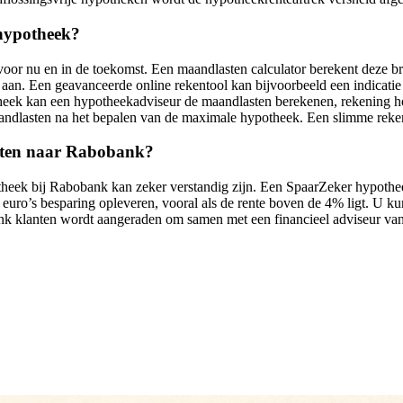
hypotheek?
oor nu en in de toekomst. Een maandlasten calculator berekent deze br
g aan. Een geavanceerde online rekentool kan bijvoorbeeld een indicat
theek kan een hypotheekadviseur de maandlasten berekenen, rekening ho
aandlasten na het bepalen van de maximale hypotheek. Een slimme reke
uiten naar Rabobank?
otheek bij Rabobank kan zeker verstandig zijn. Een SpaarZeker hypot
uro’s besparing opleveren, vooral als de rente boven de 4% ligt. U kun
nk klanten wordt aangeraden om samen met een financieel adviseur van