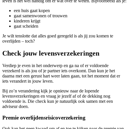
leven is het wel handig om er wat over te weten. Bijvoorbeeld als je:
een huis gaat kopen
gaat samenwonen of trouwen
kinderen krijgt
gaat scheiden
Je wilt tenslotte dat alles goed geregeld is als jij zou komen te
overlijden – toch?
Check jouw levensverzekeringen
Verdiep je even in het onderwerp en ga na of er voldoende
verzekerd is als jou of je partner iets overkomt. Dan kun je het
daarna met een gerust hart weer laten gaan, tot het moment dat er
iets verandert in jouw leven.
Bij zo’n verandering kijk je opnieuw naar de lopende
levensverzekeringen en vraag je jezelf af of de dekking nog
voldoende is. Die check kun je natuurlijk ook samen met een
adviseur doen.
Premie overlijdensrisicoverzekering
Ook kan het geen kwaad om af en toe te kijken naar de premie van