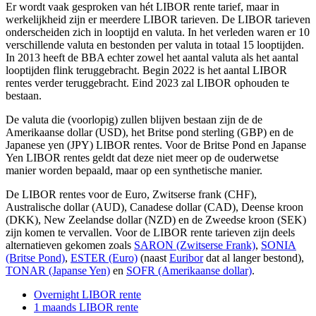
Er wordt vaak gesproken van hét LIBOR rente tarief, maar in
werkelijkheid zijn er meerdere LIBOR tarieven. De LIBOR tarieven
onderscheiden zich in looptijd en valuta. In het verleden waren er 10
verschillende valuta en bestonden per valuta in totaal 15 looptijden.
In 2013 heeft de BBA echter zowel het aantal valuta als het aantal
looptijden flink teruggebracht. Begin 2022 is het aantal LIBOR
rentes verder teruggebracht. Eind 2023 zal LIBOR ophouden te
bestaan.
De valuta die (voorlopig) zullen blijven bestaan zijn de de
Amerikaanse dollar (USD), het Britse pond sterling (GBP) en de
Japanese yen (JPY) LIBOR rentes. Voor de Britse Pond en Japanse
Yen LIBOR rentes geldt dat deze niet meer op de ouderwetse
manier worden bepaald, maar op een synthetische manier.
De LIBOR rentes voor de Euro, Zwitserse frank (CHF),
Australische dollar (AUD), Canadese dollar (CAD), Deense kroon
(DKK), New Zeelandse dollar (NZD) en de Zweedse kroon (SEK)
zijn komen te vervallen. Voor de LIBOR rente tarieven zijn deels
alternatieven gekomen zoals
SARON (Zwitserse Frank)
,
SONIA
(Britse Pond)
,
ESTER (Euro)
(naast
Euribor
dat al langer bestond),
TONAR (Japanse Yen)
en
SOFR (Amerikaanse dollar)
.
Overnight LIBOR rente
1 maands LIBOR rente