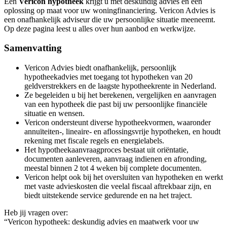
Een
Vericon hypotheek
krijgt u met deskundig advies en een
oplossing op maat voor uw woningfinanciering. Vericon Advies is
een onafhankelijk adviseur die uw persoonlijke situatie meeneemt.
Op deze pagina leest u alles over hun aanbod en werkwijze.
Samenvatting
Vericon Advies biedt onafhankelijk, persoonlijk
hypotheekadvies met toegang tot hypotheken van 20
geldverstrekkers en de laagste hypotheekrente in Nederland.
Ze begeleiden u bij het berekenen, vergelijken en aanvragen
van een hypotheek die past bij uw persoonlijke financiële
situatie en wensen.
Vericon ondersteunt diverse hypotheekvormen, waaronder
annuïteiten-, lineaire- en aflossingsvrije hypotheken, en houdt
rekening met fiscale regels en energielabels.
Het hypotheekaanvraagproces bestaat uit oriëntatie,
documenten aanleveren, aanvraag indienen en afronding,
meestal binnen 2 tot 4 weken bij complete documenten.
Vericon helpt ook bij het oversluiten van hypotheken en werkt
met vaste advieskosten die veelal fiscaal aftrekbaar zijn, en
biedt uitstekende service gedurende en na het traject.
Heb jij vragen over:
“Vericon hypotheek: deskundig advies en maatwerk voor uw