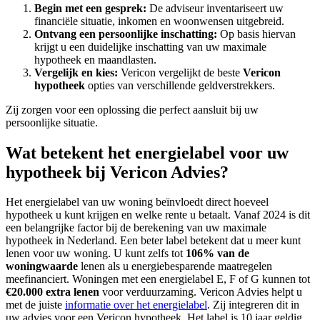
Begin met een gesprek:
De adviseur inventariseert uw
financiële situatie, inkomen en woonwensen uitgebreid.
Ontvang een persoonlijke inschatting:
Op basis hiervan
krijgt u een duidelijke inschatting van uw maximale
hypotheek en maandlasten.
Vergelijk en kies:
Vericon vergelijkt de beste
Vericon
hypotheek
opties van verschillende geldverstrekkers.
Zij zorgen voor een oplossing die perfect aansluit bij uw
persoonlijke situatie.
Wat betekent het energielabel voor uw
hypotheek bij Vericon Advies?
Het energielabel van uw woning beïnvloedt direct hoeveel
hypotheek u kunt krijgen en welke rente u betaalt. Vanaf 2024 is dit
een belangrijke factor bij de berekening van uw maximale
hypotheek in Nederland. Een beter label betekent dat u meer kunt
lenen voor uw woning. U kunt zelfs tot
106% van de
woningwaarde
lenen als u energiebesparende maatregelen
meefinanciert. Woningen met een energielabel E, F of G kunnen tot
€20.000 extra lenen
voor verduurzaming. Vericon Advies helpt u
met de juiste
informatie over het energielabel
. Zij integreren dit in
uw advies voor een Vericon hypotheek. Het label is 10 jaar geldig.