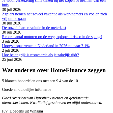
Je woonverzekering slim kiezen bij het kopen of bezitten van een
huis
30 juli 2026
Zzp’ers nemen net zoveel vakantie als werknemers en voelen zich
vrij om te gaan
30 juli 2026
De onzichtbare revolutie in de meterkast
30 juli 2026
Recordaantal motoren op de weg, oplopend risico in de spiegel
3 juli 2026
Hoogste spaarrente in Nederland in 2026 nu naar 3.1%
2 juli 2026
Hoe belangrijk is restwaarde als je zakelijk rijdt?
25 juni 2026
Wat anderen over HomeFinance zeggen
5 klanten beoordelen ons met een 9.4 van de 10
Goede en duidelijke informatie
Goed overzicht van Hypotheek nieuws en gerelateerde
nieuwsberichten. Kwalitatief geschreven en altijd onderbouwd.
F.V. Doedens uit Winsum