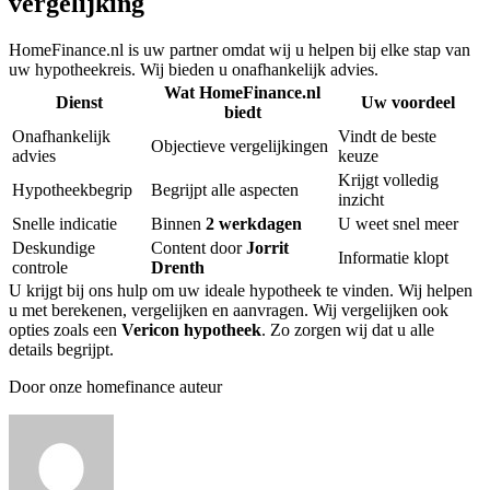
vergelijking
HomeFinance.nl is uw partner omdat wij u helpen bij elke stap van
uw hypotheekreis. Wij bieden u onafhankelijk advies.
Wat HomeFinance.nl
Dienst
Uw voordeel
biedt
Onafhankelijk
Vindt de beste
Objectieve vergelijkingen
advies
keuze
Krijgt volledig
Hypotheekbegrip
Begrijpt alle aspecten
inzicht
Snelle indicatie
Binnen
2 werkdagen
U weet snel meer
Deskundige
Content door
Jorrit
Informatie klopt
controle
Drenth
U krijgt bij ons hulp om uw ideale hypotheek te vinden. Wij helpen
u met berekenen, vergelijken en aanvragen. Wij vergelijken ook
opties zoals een
Vericon hypotheek
. Zo zorgen wij dat u alle
details begrijpt.
Door onze homefinance auteur