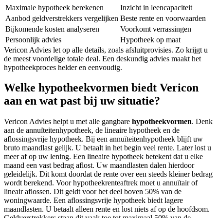
Maximale hypotheek berekenen
Inzicht in leencapaciteit
Aanbod geldverstrekkers vergelijken
Beste rente en voorwaarden
Bijkomende kosten analyseren
Voorkomt verrassingen
Persoonlijk advies
Hypotheek op maat
Vericon Advies let op alle details, zoals afsluitprovisies. Zo krijgt u
de meest voordelige totale deal. Een deskundig advies maakt het
hypotheekproces helder en eenvoudig.
Welke hypotheekvormen biedt Vericon
aan en wat past bij uw situatie?
Vericon Advies helpt u met alle gangbare
hypotheekvormen
. Denk
aan de annuïteitenhypotheek, de lineaire hypotheek en de
aflossingsvrije hypotheek. Bij een annuïteitenhypotheek blijft uw
bruto maandlast gelijk. U betaalt in het begin veel rente. Later lost u
meer af op uw lening. Een lineaire hypotheek betekent dat u elke
maand een vast bedrag aflost. Uw maandlasten dalen hierdoor
geleidelijk. Dit komt doordat de rente over een steeds kleiner bedrag
wordt berekend. Voor hypotheekrenteaftrek moet u annuïtair of
lineair aflossen. Dit geldt voor het deel boven 50% van de
woningwaarde. Een aflossingsvrije hypotheek biedt lagere
maandlasten. U betaalt alleen rente en lost niets af op de hoofdsom.
Geldverstrekkers staan dit vaak toe tot maximaal 50% van de