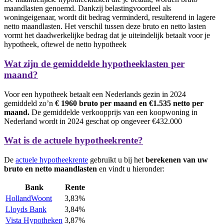
maandlasten genoemd. Dankzij belastingvoordeel als
woningeigenaar, wordt dit bedrag verminderd, resulterend in lagere
netto maandlasten. Het verschil tussen deze bruto en netto lasten
vormt het daadwerkelijke bedrag dat je uiteindelijk betaalt voor je
hypotheek, oftewel de netto hypotheek
Wat zijn de gemiddelde hypotheeklasten per
maand?
Voor een hypotheek betaalt een Nederlands gezin in 2024
gemiddeld zo’n
€ 1960 bruto per maand en €1.535 netto per
maand.
De gemiddelde verkoopprijs van een koopwoning in
Nederland wordt in 2024 geschat op ongeveer €432.000
Wat is de actuele hypotheekrente?
De
actuele hypotheekrente
gebruikt u bij het
berekenen van uw
bruto en netto maandlasten
en vindt u hieronder:
Bank
Rente
HollandWoont
3,83%
Lloyds Bank
3,84%
Vista Hypotheken
3,87%