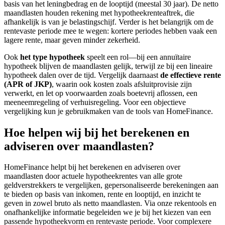
basis van het leningbedrag en de looptijd (meestal 30 jaar). De netto
maandlasten houden rekening met hypotheekrenteaftrek, die
afhankelijk is van je belastingschijf. Verder is het belangrijk om de
rentevaste periode mee te wegen: kortere periodes hebben vaak een
lagere rente, maar geven minder zekerheid.
Ook
het type hypotheek
speelt een rol—bij een annuïtaire
hypotheek blijven de maandlasten gelijk, terwijl ze bij een lineaire
hypotheek dalen over de tijd. Vergelijk daarnaast
de effectieve rente
(APR of JKP)
, waarin ook kosten zoals afsluitprovisie zijn
verwerkt, en let op voorwaarden zoals boetevrij aflossen, een
meeneemregeling of verhuisregeling. Voor een objectieve
vergelijking kun je gebruikmaken van de tools van HomeFinance.
Hoe helpen wij bij het berekenen en
adviseren over maandlasten?
HomeFinance helpt bij het berekenen en adviseren over
maandlasten door actuele hypotheekrentes van alle grote
geldverstrekkers te vergelijken, gepersonaliseerde berekeningen aan
te bieden op basis van inkomen, rente en looptijd, en inzicht te
geven in zowel bruto als netto maandlasten. Via onze rekentools en
onafhankelijke informatie begeleiden we je bij het kiezen van een
passende hypotheekvorm en rentevaste periode. Voor complexere