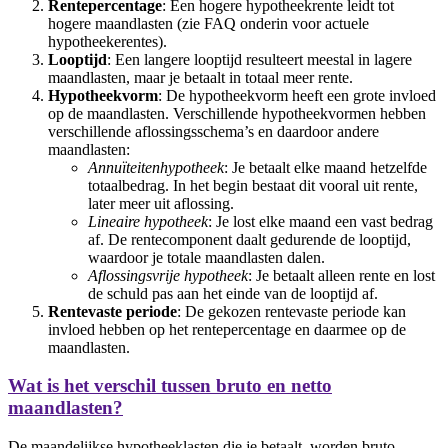
Rentepercentage
: Een hogere hypotheekrente leidt tot
hogere maandlasten (zie FAQ onderin voor actuele
hypotheekerentes).
Looptijd
: Een langere looptijd resulteert meestal in lagere
maandlasten, maar je betaalt in totaal meer rente.
Hypotheekvorm
: De hypotheekvorm heeft een grote invloed
op de maandlasten. Verschillende hypotheekvormen hebben
verschillende aflossingsschema’s en daardoor andere
maandlasten:
Annuïteitenhypotheek
: Je betaalt elke maand hetzelfde
totaalbedrag. In het begin bestaat dit vooral uit rente,
later meer uit aflossing.
Lineaire hypotheek
: Je lost elke maand een vast bedrag
af. De rentecomponent daalt gedurende de looptijd,
waardoor je totale maandlasten dalen.
Aflossingsvrije hypotheek
: Je betaalt alleen rente en lost
de schuld pas aan het einde van de looptijd af.
Rentevaste periode
: De gekozen rentevaste periode kan
invloed hebben op het rentepercentage en daarmee op de
maandlasten.
Wat is het verschil tussen bruto en netto
maandlasten?
De maandelijkse hypotheeklasten die je betaalt, worden bruto