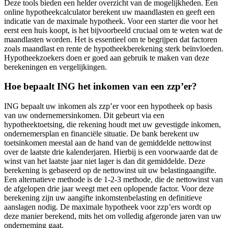
Deze tools bieden een helder overzicht van de mogelijkheden. Een
online hypotheekcalculator berekent uw maandlasten en geeft een
indicatie van de maximale hypotheek. Voor een starter die voor het
eerst een huis koopt, is het bijvoorbeeld cruciaal om te weten wat de
maandlasten worden. Het is essentieel om te begrijpen dat factoren
zoals maandlast en rente de hypotheekberekening sterk beïnvloeden.
Hypotheekzoekers doen er goed aan gebruik te maken van deze
berekeningen en vergelijkingen.
Hoe bepaalt ING het inkomen van een zzp’er?
ING bepaalt uw inkomen als zzp’er voor een hypotheek op basis
van uw ondernemersinkomen. Dit gebeurt via een
hypotheektoetsing, die rekening houdt met uw gevestigde inkomen,
ondernemersplan en financiële situatie. De bank berekent uw
toetsinkomen meestal aan de hand van de gemiddelde nettowinst
over de laatste drie kalenderjaren. Hierbij is een voorwaarde dat de
winst van het laatste jaar niet lager is dan dit gemiddelde. Deze
berekening is gebaseerd op de nettowinst uit uw belastingaangifte.
Een alternatieve methode is de 1-2-3 methode, die de nettowinst van
de afgelopen drie jaar weegt met een oplopende factor. Voor deze
berekening zijn uw aangifte inkomstenbelasting en definitieve
aanslagen nodig. De maximale hypotheek voor zzp’ers wordt op
deze manier berekend, mits het om volledig afgeronde jaren van uw
onderneming gaat.