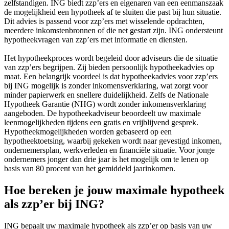
zelfstandigen. ING biedt zzp’ers en eigenaren van een eenmanszaak
de mogelijkheid een hypotheek af te sluiten die past bij hun situatie.
Dit advies is passend voor zzp’ers met wisselende opdrachten,
meerdere inkomstenbronnen of die net gestart zijn. ING ondersteunt
hypotheekvragen van zzp’ers met informatie en diensten.
Het hypotheekproces wordt begeleid door adviseurs die de situatie
van zzp’ers begrijpen. Zij bieden persoonlijk hypotheekadvies op
maat. Een belangrijk voordeel is dat hypotheekadvies voor zzp’ers
bij ING mogelijk is zonder inkomensverklaring, wat zorgt voor
minder papierwerk en snellere duidelijkheid. Zelfs de Nationale
Hypotheek Garantie (NHG) wordt zonder inkomensverklaring
aangeboden. De hypotheekadviseur beoordeelt uw maximale
leenmogelijkheden tijdens een gratis en vrijblijvend gesprek.
Hypotheekmogelijkheden worden gebaseerd op een
hypotheektoetsing, waarbij gekeken wordt naar gevestigd inkomen,
ondernemersplan, werkverleden en financiële situatie. Voor jonge
ondernemers jonger dan drie jaar is het mogelijk om te lenen op
basis van 80 procent van het gemiddeld jaarinkomen.
Hoe bereken je jouw maximale hypotheek
als zzp’er bij ING?
ING bepaalt uw maximale hypotheek als zzp’er op basis van uw