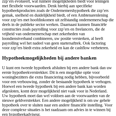
zzp’ers evolueert, wat ruimere mogelijkheden biedt voor leningen
met flexibele voorwaarden. Denk hierbij aan specifieke
hypotheekproducten zoals de Ondernemershypotheek die zzp’ers
gemak, snelheid en duidelijkheid biedt, of een Ambtenarenlening
voor zzp’ers met hoofdinkomen uit zelfstandig ondernemerschap die
deels in de publieke sector werken. Daarnaast kunnen financiële
constructies zoals payrolling voor zzp’ers en freelancers, die de
vrijheid van ondernemerschap met zekerheden van
loondienstverband combineren, uw positie versterken, al heeft
payrolling wel het nadeel van geen startersaftrek. Ook factoring
voor zzp’ers biedt extra zekerheid en kan de cashflow verbeteren.
Hypotheekmogelijkheden bij andere banken
U kunt een tweede hypotheek afsluiten bij een andere bank dan uw
eerste hypotheekverstrekker. Dit is een mogelijke optie voor
woningbezitters die extra financiering nodig hebben, bijvoorbeeld
voor een verbouwing, zonder de bestaande hypotheek te verhogen.
Hoewel een tweede hypotheek bij een andere bank kan worden
afgesloten, komt deze mogelijkheid niet vaak voor in Nederland.
Uw hypotheek moet dan wel voldoen aan de voorwaarden van de
nieuwe geldverstrekker. Een andere mogelijkheid is om uw gehele
hypotheek over te sluiten naar een andere financiële instelling. Voor
deze complexe situaties is het raadzaam om advies in te winnen bij
een hypotheekadviseur.