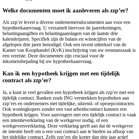
Welke documenten moet ik aanleveren als zzp’er?
Als zzp’er levert u diverse ondernemersdocumenten aan voor een
hypotheekaanvraag. U verzamelt hiervoor de jaarrekeningen,
belastingaangiften en belastingaanslagen van de laatste drie
kalenderjaren. Specifiek zijn de balans en winstcijfers van de
afgelopen drie jaren benodigd. Ook een recent uittreksel van de
Kamer van Koophandel (KvK) inschrijving van uw eenmanszaak is
een vereiste. Deze documenten zijn cruciaal voor de
inkomensbepaling bij uw hypotheekaanvraag.
Kan ik een hypotheek krijgen met een tijdelijk
contract als zzp’er?
Ja, u kunt in veel gevallen een hypotheek krijgen als zzp’er met een
tijdelijk contract. Banken zoals ING verstrekken hypotheken aan
zzp’ers en ondernemers met tijdelijke, uitzend- of oproepcontracten.
Ook woningkopers zonder een vast arbeidscontract kunnen een
hypotheek krijgen. Voor aanvragers met een tijdelijk contract is vaak
een intentieverklaring van de werkgever nodig, of een
werkgeversverklaring. Deze verklaring geeft aan dat de werkgever
de intentie heeft om u een vast contract aan te bieden na afloop van
het tijdelijke contract. Zelfs zzp’ers die korter dan drie jaar actief