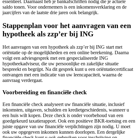
essentieel. Daarnaast heb je bankafschriften nodig die je actuele
saldo tonen. Voor ondernemers is een inkomensverklaring en de
jaarcijfers van de laatste drie jaren ook belangrijk.
Stappenplan voor het aanvragen van een
hypotheek als zzp’er bij ING
Het aanvragen van een hypotheek als zzp’er bij ING start met
oriëntatie op de mogelijkheden en een online berekening. Daarna
volgt een adviesgesprek met een gespecialiseerde ING
hypotheekadviseur, die uw persoonlijke en zakelijke situatie
bespreekt en begrijpt. Na dit gesprek kunt u een oriëntatiecertificaat
ontvangen met een indicatie van uw leencapaciteit, waarna de
aanvraag verdergaat.
Voorbereiding en financiële check
Een financiële check analyseert uw financiële situatie, inclusief
inkomsten, uitgaven, schulden en kredietgeschiedenis, wanneer u
een huis wilt kopen. Deze check is onder voorbehoud van een
goedgekeurd taxatierapport. Ook een positieve BKR-toetsing en een
juiste opgave van uw financiële verplichtingen zijn nodig. U moet
ook uw opgegeven inkomen kunnen doorlopen. Een dergelijke
financiële check kunt u ook gebruiken voor inschrijving op