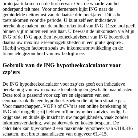
bruto jaarinkomen en de bron ervan. Ook de waarde van het
onderpand telt mee. Voor ondernemers kijkt ING naar de
gemiddelde nettowinst van de laatste drie boekjaren. Dit is het
toetsinkomen voor die periode. U kunt zelf een indicatieve
berekening maken met de online rekentool van ING. Deze tool geeft
binnen vijf minuten een resultaat. U bewaart de uitkomsten via Mijn
ING of de ING app. Een hypotheekadviseur van ING beoordeelt
daarna uw maximale leenmogelijkheden in een gratis gesprek.
Hierbij wegen factoren zoals uw inkomensontwikkeling en de
financiële gezondheid van uw bedrijf mee.
Gebruik van de ING hypotheekcalculator voor
zzp’ers
De ING hypotheekcalculator voor zzp’ers geeft een indicatieve
berekening van uw maximale leenbedrag en geschatte maandlasten.
Deze tool is passend voor zzp’ers en eigenaren van een
eenmanszaak die een hypotheek zoeken die bij hun situatie past.
Voor maatschappen, VOF’s of CV’s is een online berekening bij
ING niet mogelijk; zij hebben offline hypotheekadvies nodig. U
krijgt snel en duidelijk inzicht in uw mogelijkheden, vaak zonder
inkomensverklaring, wat papierwerk en kosten bespaart. De
calculator kan bijvoorbeeld een maximale hypotheek van €318.336
schatten, met bruto maandlasten van ongeveer €1.415.