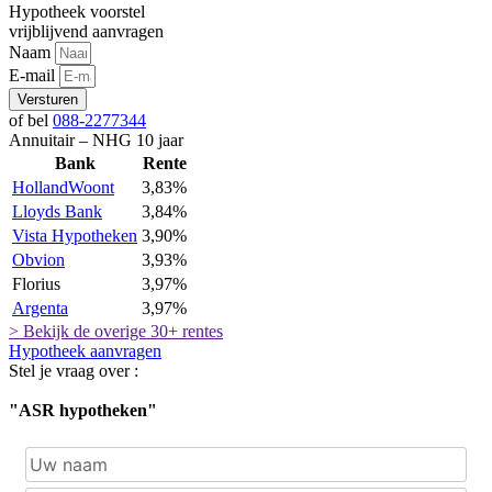
Hypotheek voorstel
vrijblijvend aanvragen
Naam
E-mail
Versturen
of bel
088-2277344
Annuitair – NHG 10 jaar
Bank
Rente
HollandWoont
3,83%
Lloyds Bank
3,84%
Vista Hypotheken
3,90%
Obvion
3,93%
Florius
3,97%
Argenta
3,97%
> Bekijk de overige 30+ rentes
Hypotheek aanvragen
Stel je vraag over :
"ASR hypotheken"