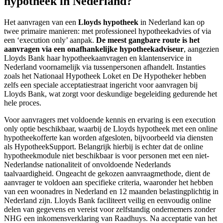
hypotheek in Nederland?
Het aanvragen van een
Lloyds hypotheek
in Nederland kan op
twee primaire manieren: met professioneel hypotheekadvies of via
een ‘execution only’ aanpak.
De meest gangbare route is het
aanvragen via een onafhankelijke hypotheekadviseur
, aangezien
Lloyds Bank haar hypotheekaanvragen en klantenservice in
Nederland voornamelijk via tussenpersonen afhandelt. Instanties
zoals het Nationaal Hypotheek Loket en De Hypotheker hebben
zelfs een speciale acceptatiestraat ingericht voor aanvragen bij
Lloyds Bank, wat zorgt voor deskundige begeleiding gedurende het
hele proces.
Voor aanvragers met voldoende kennis en ervaring is een execution
only optie beschikbaar, waarbij de Lloyds hypotheek met een online
hypotheekofferte kan worden afgesloten, bijvoorbeeld via diensten
als HypotheekSupport. Belangrijk hierbij is echter dat de online
hypotheekmodule niet beschikbaar is voor personen met een niet-
Nederlandse nationaliteit of onvoldoende Nederlands
taalvaardigheid. Ongeacht de gekozen aanvraagmethode, dient de
aanvrager te voldoen aan specifieke criteria, waaronder het hebben
van een woonadres in Nederland en 12 maanden belastingplichtig in
Nederland zijn. Lloyds Bank faciliteert veilig en eenvoudig online
delen van gegevens en vereist voor zelfstandig ondernemers zonder
NHG een inkomensverklaring van Raadhuys. Na acceptatie van het