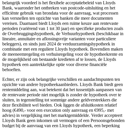
belangrijk voordeel is het flexibele acceptatiebeleid van Lloyds
Bank, waaronder het ontbreken van postcode-uitsluiting en het
efficiënte gebruik van brondata voor de aanvraag, wat processen
kan versnellen ten opzichte van banken die meer documenten
vereisen. Daarnaast biedt Lloyds een ruime keuze aan rentevaste
perioden (variërend van 1 tot 30 jaar) en specifieke producten zoals
de Overbruggingshypotheek, de Verhuurhypotheek (beschikbaar in
lineaire, annuïtaire en aflossingsvrije varianten voor particuliere
beleggers), en sinds juni 2024 de verduurzamingshypotheek in
combinatie met een reguliere Lloyds hypotheek. Bovendien maken
de meeneemregeling en verhuisregeling voor de hypotheekrente en
de mogelijkheid om bestaande kredieten af te lossen, de Lloyds
hypotheek een aantrekkelijke optie voor diverse financiële
behoeften.
Echter, er zijn ook belangrijke verschillen en aandachtspunten ten
opzichte van andere hypotheekaanbieders. Lloyds Bank biedt geen
rentemiddeling aan, wat betekent dat het tussentijds aanpassen van
de rentevaste periode niet mogelijk is zonder de hypotheek over te
sluiten, in tegenstelling tot sommige andere geldverstrekkers die
deze flexibiliteit wel bieden. Ook liggen de afsluitkosten relatief
hoog (€490,- voor een execution only aanvraag en €995,- met
advies) in vergelijking met het marktgemiddelde. Verder accepteert
Lloyds Bank geen inkomen uit vermogen of een Persoonsgebonden
budget bij de aanvraag van een Lloyds hypotheek, een beperking