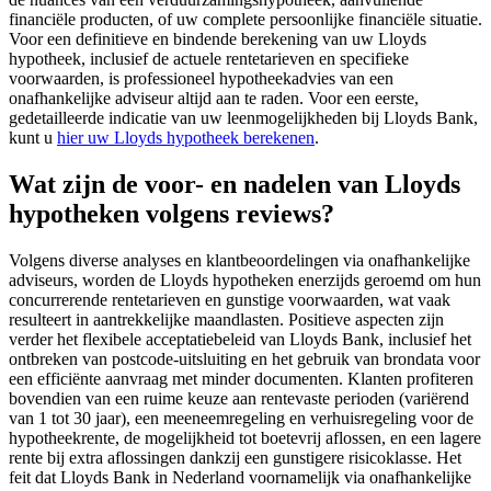
financiële producten, of uw complete persoonlijke financiële situatie.
Voor een definitieve en bindende berekening van uw Lloyds
hypotheek, inclusief de actuele rentetarieven en specifieke
voorwaarden, is professioneel hypotheekadvies van een
onafhankelijke adviseur altijd aan te raden. Voor een eerste,
gedetailleerde indicatie van uw leenmogelijkheden bij Lloyds Bank,
kunt u
hier uw Lloyds hypotheek berekenen
.
Wat zijn de voor- en nadelen van Lloyds
hypotheken volgens reviews?
Volgens diverse analyses en klantbeoordelingen via onafhankelijke
adviseurs, worden de Lloyds hypotheken enerzijds geroemd om hun
concurrerende rentetarieven en gunstige voorwaarden, wat vaak
resulteert in aantrekkelijke maandlasten. Positieve aspecten zijn
verder het flexibele acceptatiebeleid van Lloyds Bank, inclusief het
ontbreken van postcode-uitsluiting en het gebruik van brondata voor
een efficiënte aanvraag met minder documenten. Klanten profiteren
bovendien van een ruime keuze aan rentevaste perioden (variërend
van 1 tot 30 jaar), een meeneemregeling en verhuisregeling voor de
hypotheekrente, de mogelijkheid tot boetevrij aflossen, en een lagere
rente bij extra aflossingen dankzij een gunstigere risicoklasse. Het
feit dat Lloyds Bank in Nederland voornamelijk via onafhankelijke