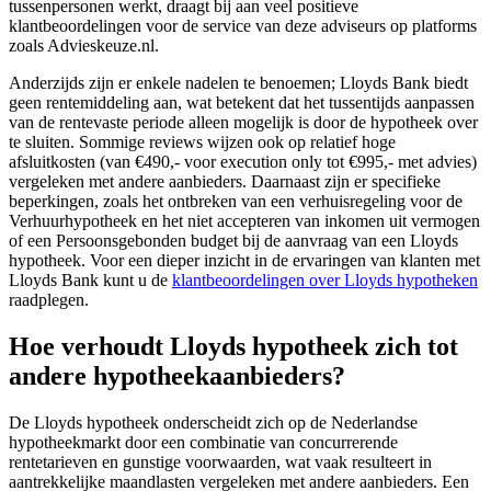
tussenpersonen werkt, draagt bij aan veel positieve
klantbeoordelingen voor de service van deze adviseurs op platforms
zoals Advieskeuze.nl.
Anderzijds zijn er enkele nadelen te benoemen; Lloyds Bank biedt
geen rentemiddeling aan, wat betekent dat het tussentijds aanpassen
van de rentevaste periode alleen mogelijk is door de hypotheek over
te sluiten. Sommige reviews wijzen ook op relatief hoge
afsluitkosten (van €490,- voor execution only tot €995,- met advies)
vergeleken met andere aanbieders. Daarnaast zijn er specifieke
beperkingen, zoals het ontbreken van een verhuisregeling voor de
Verhuurhypotheek en het niet accepteren van inkomen uit vermogen
of een Persoonsgebonden budget bij de aanvraag van een Lloyds
hypotheek. Voor een dieper inzicht in de ervaringen van klanten met
Lloyds Bank kunt u de
klantbeoordelingen over Lloyds hypotheken
raadplegen.
Hoe verhoudt Lloyds hypotheek zich tot
andere hypotheekaanbieders?
De Lloyds hypotheek onderscheidt zich op de Nederlandse
hypotheekmarkt door een combinatie van concurrerende
rentetarieven en gunstige voorwaarden, wat vaak resulteert in
aantrekkelijke maandlasten vergeleken met andere aanbieders. Een