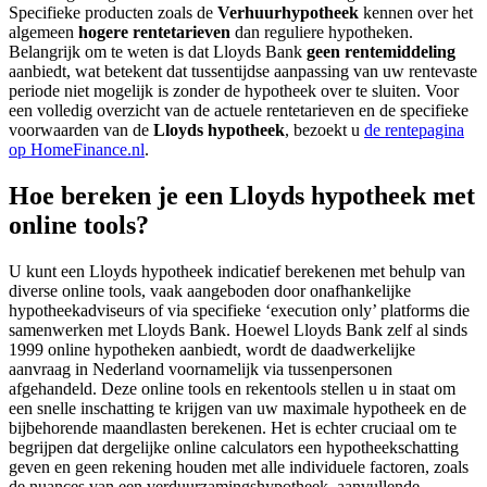
Specifieke producten zoals de
Verhuurhypotheek
kennen over het
algemeen
hogere rentetarieven
dan reguliere hypotheken.
Belangrijk om te weten is dat Lloyds Bank
geen rentemiddeling
aanbiedt, wat betekent dat tussentijdse aanpassing van uw rentevaste
periode niet mogelijk is zonder de hypotheek over te sluiten. Voor
een volledig overzicht van de actuele rentetarieven en de specifieke
voorwaarden van de
Lloyds hypotheek
, bezoekt u
de rentepagina
op HomeFinance.nl
.
Hoe bereken je een Lloyds hypotheek met
online tools?
U kunt een Lloyds hypotheek indicatief berekenen met behulp van
diverse online tools, vaak aangeboden door onafhankelijke
hypotheekadviseurs of via specifieke ‘execution only’ platforms die
samenwerken met Lloyds Bank. Hoewel Lloyds Bank zelf al sinds
1999 online hypotheken aanbiedt, wordt de daadwerkelijke
aanvraag in Nederland voornamelijk via tussenpersonen
afgehandeld. Deze online tools en rekentools stellen u in staat om
een snelle inschatting te krijgen van uw maximale hypotheek en de
bijbehorende maandlasten berekenen. Het is echter cruciaal om te
begrijpen dat dergelijke online calculators een hypotheekschatting
geven en geen rekening houden met alle individuele factoren, zoals
de nuances van een verduurzamingshypotheek, aanvullende