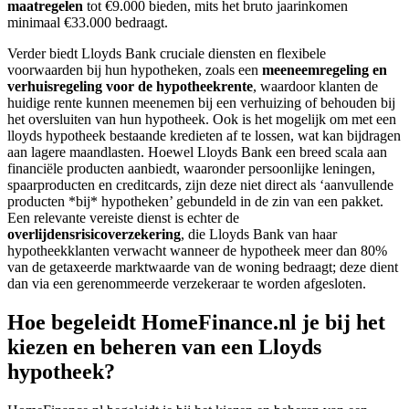
maatregelen
tot €9.000 bieden, mits het bruto jaarinkomen
minimaal €33.000 bedraagt.
Verder biedt Lloyds Bank cruciale diensten en flexibele
voorwaarden bij hun hypotheken, zoals een
meeneemregeling en
verhuisregeling voor de hypotheekrente
, waardoor klanten de
huidige rente kunnen meenemen bij een verhuizing of behouden bij
het oversluiten van hun hypotheek. Ook is het mogelijk om met een
lloyds hypotheek bestaande kredieten af te lossen, wat kan bijdragen
aan lagere maandlasten. Hoewel Lloyds Bank een breed scala aan
financiële producten aanbiedt, waaronder persoonlijke leningen,
spaarproducten en creditcards, zijn deze niet direct als ‘aanvullende
producten *bij* hypotheken’ gebundeld in de zin van een pakket.
Een relevante vereiste dienst is echter de
overlijdensrisicoverzekering
, die Lloyds Bank van haar
hypotheekklanten verwacht wanneer de hypotheek meer dan 80%
van de getaxeerde marktwaarde van de woning bedraagt; deze dient
dan via een gerenommeerde verzekeraar te worden afgesloten.
Hoe begeleidt HomeFinance.nl je bij het
kiezen en beheren van een Lloyds
hypotheek?