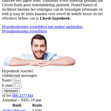
daarmee een lagere rente. Daarnaast wordt duidelijk gemaakt dat
Lloyds Bank geen rentemiddeling aanbiedt. HomeFinance.nl
faciliteert hiermee het verkrijgen van de benodigde informatie en
leidt je naar de juiste kanalen voor zowel de initiële keuze als het
effectieve beheer van je
Lloyds hypotheek
.
Hypotheekrentes vergelijken met andere aanbieders
Hypotheekrentes vergelijken
Hypotheek voorstel
vrijblijvend aanvragen
Naam
E-mail
Versturen
of bel
088-2277344
Annuitair – NHG 10 jaar
Bank
Rente
HollandWoont
3,83%