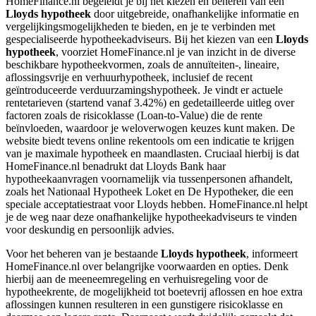
HomeFinance.nl begeleidt je bij het kiezen en beheren van een
Lloyds hypotheek
door uitgebreide, onafhankelijke informatie en
vergelijkingsmogelijkheden te bieden, en je te verbinden met
gespecialiseerde hypotheekadviseurs. Bij het kiezen van een
Lloyds
hypotheek
, voorziet HomeFinance.nl je van inzicht in de diverse
beschikbare hypotheekvormen, zoals de annuïteiten-, lineaire,
aflossingsvrije en verhuurhypotheek, inclusief de recent
geïntroduceerde verduurzamingshypotheek. Je vindt er actuele
rentetarieven (startend vanaf 3.42%) en gedetailleerde uitleg over
factoren zoals de risicoklasse (Loan-to-Value) die de rente
beïnvloeden, waardoor je weloverwogen keuzes kunt maken. De
website biedt tevens online rekentools om een indicatie te krijgen
van je maximale hypotheek en maandlasten. Cruciaal hierbij is dat
HomeFinance.nl benadrukt dat Lloyds Bank haar
hypotheekaanvragen voornamelijk via tussenpersonen afhandelt,
zoals het Nationaal Hypotheek Loket en De Hypotheker, die een
speciale acceptatiestraat voor Lloyds hebben. HomeFinance.nl helpt
je de weg naar deze onafhankelijke hypotheekadviseurs te vinden
voor deskundig en persoonlijk advies.
Voor het beheren van je bestaande
Lloyds hypotheek
, informeert
HomeFinance.nl over belangrijke voorwaarden en opties. Denk
hierbij aan de meeneemregeling en verhuisregeling voor de
hypotheekrente, de mogelijkheid tot boetevrij aflossen en hoe extra
aflossingen kunnen resulteren in een gunstigere risicoklasse en