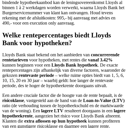
bindende hypotheekaanbod kan de leningsovereenkomst Lloyds al
binnen 1 à 2 werkdagen worden verwerkt, waarna Lloyds Bank het
Burgerservicenummer van klant kan ontvangen. Houd tevens
rekening met de afsluitkosten: 995,- bij aanvraag met advies en
490,- voor een execution only aanvraag.
Welke rentepercentages biedt Lloyds
Bank voor hypotheken?
Lloyds Bank staat bekend om het aanbieden van
concurrerende
rentetarieven
voor hypotheken, met rentes die
vanaf 3.42%
kunnen beginnen voor een
Lloyds Bank hypotheek
. De exacte
rentepercentages zijn afhankelijk van diverse factoren, waaronder de
gekozen
rentevaste periode
– welke ruime opties biedt van 1, 5, 6,
10, 15, 20 en 30 jaar – waarbij geldt: hoe langer de rentevaste
periode, des te hoger de hypotheekrente doorgaans uitvalt.
Een andere cruciale factor die de hoogte van de rente bepaalt, is de
risicoklasse
, vastgesteld aan de hand van de
Loan-to-Value (LTV)
ratio (de verhouding tussen de hypotheekschuld en de marktwaarde
van de woning). Een
lagere LTV
resulteert doorgaans in een
lagere
hypotheekrente
, aangezien het risico voor Lloyds Bank afneemt.
Klanten die
extra aflossen op hun hypotheek
kunnen profiteren
van een gunstigere risicoklasse en daarmee een lagere rente.