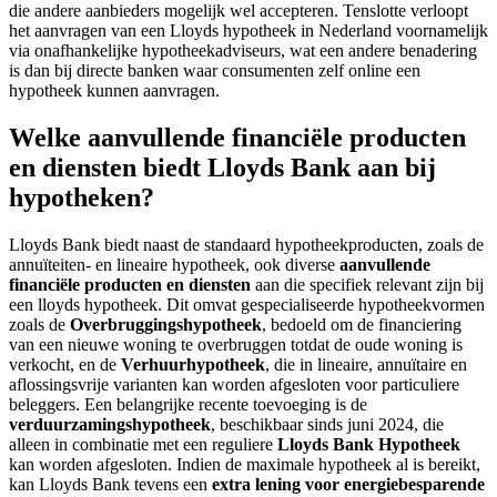
die andere aanbieders mogelijk wel accepteren. Tenslotte verloopt
het aanvragen van een Lloyds hypotheek in Nederland voornamelijk
via onafhankelijke hypotheekadviseurs, wat een andere benadering
is dan bij directe banken waar consumenten zelf online een
hypotheek kunnen aanvragen.
Welke aanvullende financiële producten
en diensten biedt Lloyds Bank aan bij
hypotheken?
Lloyds Bank biedt naast de standaard hypotheekproducten, zoals de
annuïteiten- en lineaire hypotheek, ook diverse
aanvullende
financiële producten en diensten
aan die specifiek relevant zijn bij
een lloyds hypotheek. Dit omvat gespecialiseerde hypotheekvormen
zoals de
Overbruggingshypotheek
, bedoeld om de financiering
van een nieuwe woning te overbruggen totdat de oude woning is
verkocht, en de
Verhuurhypotheek
, die in lineaire, annuïtaire en
aflossingsvrije varianten kan worden afgesloten voor particuliere
beleggers. Een belangrijke recente toevoeging is de
verduurzamingshypotheek
, beschikbaar sinds juni 2024, die
alleen in combinatie met een reguliere
Lloyds Bank Hypotheek
kan worden afgesloten. Indien de maximale hypotheek al is bereikt,
kan Lloyds Bank tevens een
extra lening voor energiebesparende