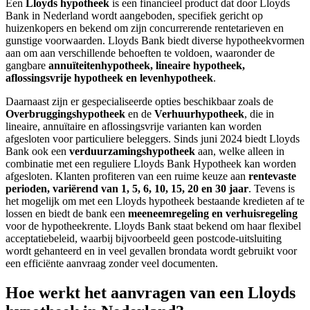
Een
Lloyds hypotheek
is een financieel product dat door Lloyds
Bank in Nederland wordt aangeboden, specifiek gericht op
huizenkopers en bekend om zijn concurrerende rentetarieven en
gunstige voorwaarden. Lloyds Bank biedt diverse hypotheekvormen
aan om aan verschillende behoeften te voldoen, waaronder de
gangbare
annuïteitenhypotheek, lineaire hypotheek,
aflossingsvrije hypotheek en levenhypotheek
.
Daarnaast zijn er gespecialiseerde opties beschikbaar zoals de
Overbruggingshypotheek
en de
Verhuurhypotheek
, die in
lineaire, annuïtaire en aflossingsvrije varianten kan worden
afgesloten voor particuliere beleggers. Sinds juni 2024 biedt Lloyds
Bank ook een
verduurzamingshypotheek
aan, welke alleen in
combinatie met een reguliere Lloyds Bank Hypotheek kan worden
afgesloten. Klanten profiteren van een ruime keuze aan
rentevaste
perioden, variërend van 1, 5, 6, 10, 15, 20 en 30 jaar
. Tevens is
het mogelijk om met een Lloyds hypotheek bestaande kredieten af te
lossen en biedt de bank een
meeneemregeling en verhuisregeling
voor de hypotheekrente. Lloyds Bank staat bekend om haar flexibel
acceptatiebeleid, waarbij bijvoorbeeld geen postcode-uitsluiting
wordt gehanteerd en in veel gevallen brondata wordt gebruikt voor
een efficiënte aanvraag zonder veel documenten.
Hoe werkt het aanvragen van een Lloyds