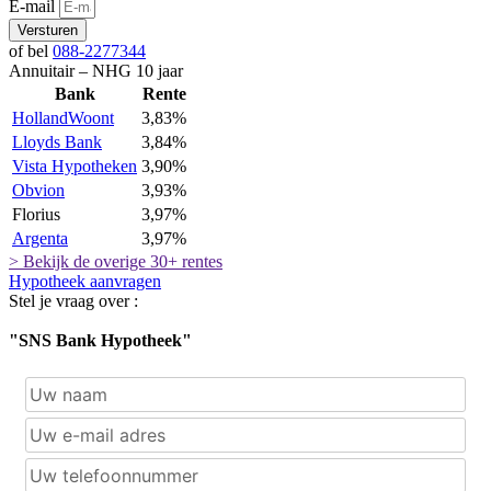
E-mail
Versturen
of bel
088-2277344
Annuitair – NHG 10 jaar
Bank
Rente
HollandWoont
3,83%
Lloyds Bank
3,84%
Vista Hypotheken
3,90%
Obvion
3,93%
Florius
3,97%
Argenta
3,97%
> Bekijk de overige 30+ rentes
Hypotheek aanvragen
Stel je vraag over :
"SNS Bank Hypotheek"