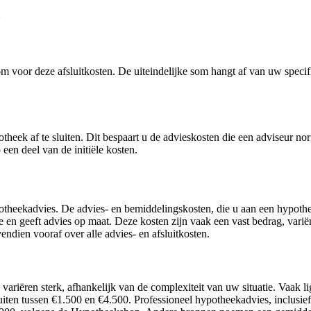
voor deze afsluitkosten. De uiteindelijke som hangt af van uw specifi
heek af te sluiten. Dit bespaart u de advieskosten die een adviseur nor
een deel van de initiële kosten.
heekadvies. De advies- en bemiddelingskosten, die u aan een hypotheek
 en geeft advies op maat. Deze kosten zijn vaak een vast bedrag, vari
ndien vooraf over alle advies- en afsluitkosten.
ariëren sterk, afhankelijk van de complexiteit van uw situatie. Vaak 
ten tussen €1.500 en €4.500. Professioneel hypotheekadvies, inclusie