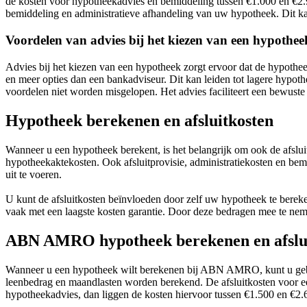
de kosten voor hypotheekadvies en bemiddeling tussen €1.000 en €2.
bemiddeling en administratieve afhandeling van uw hypotheek. Dit ka
Voordelen van advies bij het kiezen van een hypothee
Advies bij het kiezen van een hypotheek zorgt ervoor dat de hypothe
en meer opties dan een bankadviseur. Dit kan leiden tot lagere hypothe
voordelen niet worden misgelopen. Het advies faciliteert een bewust
Hypotheek berekenen en afsluitkosten
Wanneer u een hypotheek berekent, is het belangrijk om ook de afslui
hypotheekaktekosten. Ook afsluitprovisie, administratiekosten en bem
uit te voeren.
U kunt de afsluitkosten beïnvloeden door zelf uw hypotheek te berekene
vaak met een laagste kosten garantie. Door deze bedragen mee te neme
ABN AMRO hypotheek berekenen en afslu
Wanneer u een hypotheek wilt berekenen bij ABN AMRO, kunt u gebruik
leenbedrag en maandlasten worden berekend. De afsluitkosten voor e
hypotheekadvies, dan liggen de kosten hiervoor tussen €1.500 en €2.6