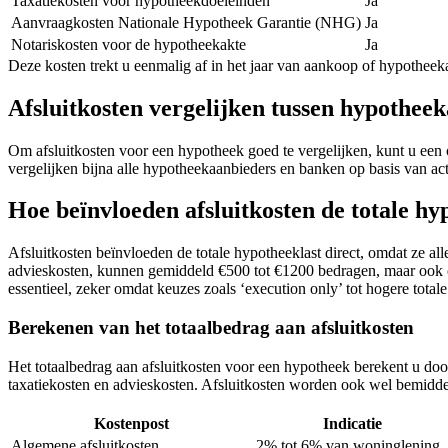
Taxatiekosten voor hypotheekdoeleinden
Ja
Aanvraagkosten Nationale Hypotheek Garantie (NHG)
Ja
Notariskosten voor de hypotheekakte
Ja
Deze kosten trekt u eenmalig af in het jaar van aankoop of hypotheek
Afsluitkosten vergelijken tussen hypothee
Om afsluitkosten voor een hypotheek goed te vergelijken, kunt u ee
vergelijken bijna alle hypotheekaanbieders en banken op basis van ac
Hoe beïnvloeden afsluitkosten de totale hy
Afsluitkosten beïnvloeden de totale hypotheeklast direct, omdat ze all
advieskosten, kunnen gemiddeld €500 tot €1200 bedragen, maar ook o
essentieel, zeker omdat keuzes zoals ‘execution only’ tot hogere total
Berekenen van het totaalbedrag aan afsluitkosten
Het totaalbedrag aan afsluitkosten voor een hypotheek berekent u doo
taxatiekosten en advieskosten. Afsluitkosten worden ook wel bemidde
Kostenpost
Indicatie
Algemene afsluitkosten
2% tot 6% van woninglening