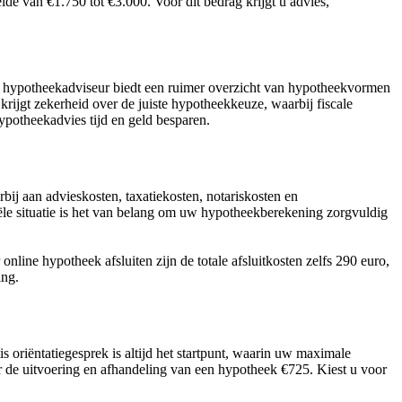
 van €1.750 tot €3.000. Voor dit bedrag krijgt u advies,
ijk hypotheekadviseur biedt een ruimer overzicht van hypotheekvormen
krijgt zekerheid over de juiste hypotheekkeuze, waarbij fiscale
potheekadvies tijd en geld besparen.
ij aan advieskosten, taxatiekosten, notariskosten en
ële situatie is het van belang om uw hypotheekberekening zorgvuldig
nline hypotheek afsluiten zijn de totale afsluitkosten zelfs 290 euro,
ing.
riëntatiegesprek is altijd het startpunt, waarin uw maximale
 de uitvoering en afhandeling van een hypotheek €725. Kiest u voor