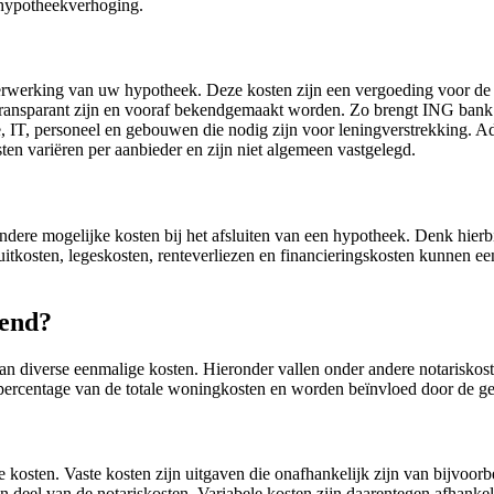
 hypotheekverhoging.
erwerking van uw hypotheek. Deze kosten zijn een vergoeding voor de a
transparant zijn en vooraf bekendgemaakt worden. Zo brengt ING bank 
, IT, personeel en gebouwen die nodig zijn voor leningverstrekking. A
ten variëren per aanbieder en zijn niet algemeen vastgelegd.
og andere mogelijke kosten bij het afsluiten van een hypotheek. Denk hi
tkosten, legeskosten, renteverliezen en financieringskosten kunnen ee
kend?
 diverse eenmalige kosten. Hieronder vallen onder andere notariskoste
percentage van de totale woningkosten en worden beïnvloed door de g
le kosten. Vaste kosten zijn uitgaven die onafhankelijk zijn van bijvoo
een deel van de notariskosten. Variabele kosten zijn daarentegen afha