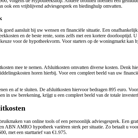
900, volgens de Hypotheekshop. Andere bronnen noemen een gemiddelde
n ook een vrijblijvend adviesgesprek en biedinghulp omvatten.
k
ek goed aansluit bij uw wensen en financiële situatie. Een onafhankel
ekkosten en de beste rente, soms zelfs met een kortere doorlooptijd. U 
e keuze voor de hypotheekvorm. Voor starters op de woningmarkt kan hy
tkosten mee te nemen. Afsluitkosten omvatten diverse kosten. Denk hierb
iddelingskosten horen hierbij. Voor een compleet beeld van uw financi
n en af te sluiten. De afsluitkosten hiervoor bedragen 895 euro. Voor o
n in uw berekening, krijgt u een compleet beeld van de totale invester
itkosten
maken van online tools of een persoonlijk adviesgesprek. Een gratis o
en ABN AMRO hypotheek variëren sterk per situatie. Zo betaalt u voor
00, met een starttarief van €1.975.