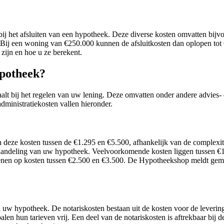
bij het afsluiten van een hypotheek. Deze diverse kosten omvatten bijv
 Bij een woning van €250.000 kunnen de afsluitkosten dan oplopen to
 zijn en hoe u ze berekent.
ypotheek?
taalt bij het regelen van uw lening. Deze omvatten onder andere advies
ministratiekosten vallen hieronder.
 deze kosten tussen de €1.295 en €5.500, afhankelijk van de complexit
fhandeling van uw hypotheek. Veelvoorkomende kosten liggen tussen €
kenen op kosten tussen €2.500 en €3.500. De Hypotheekshop meldt gemi
 uw hypotheek. De notariskosten bestaan uit de kosten voor de leveringsa
n hun tarieven vrij. Een deel van de notariskosten is aftrekbaar bij de 