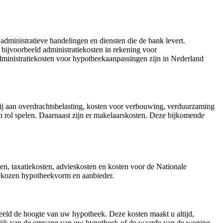
dministratieve handelingen en diensten die de bank levert.
bijvoorbeeld administratiekosten in rekening voor
dministratiekosten voor hypotheekaanpassingen zijn in Nederland
erbij aan overdrachtsbelasting, kosten voor verbouwing, verduurzaming
n rol spelen. Daarnaast zijn er makelaarskosten. Deze bijkomende
n, taxatiekosten, advieskosten en kosten voor de Nationale
ekozen hypotheekvorm en aanbieder.
rbeeld de hoogte van uw hypotheek. Deze kosten maakt u altijd,
nkelijk van de omvang van uw hypotheek of de waarde van de woning.