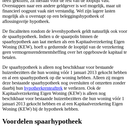
heeft gekozen, zit hieraan voor de rest van de looptijd vast.
Overstappen naar een andere geldgever is wel mogelijk, maar uit
financieel oogpunt vaak niet verstandig. Wel zijn lagere lasten
mogelijk als u overstapt op een beleggingshypotheek of
aflossingsvrije hypotheek.
De fiscaliteiten rondom de levenhypotheek geldt natuurlijk ook voor
de spaarhypotheek. Indien u de spaarpolis binnen de
spaarhypotheek aan laat merken als een Kapitaalverzekering Eigen
Woning (KEW), hoeft u gedurende de looptijd van de verzekering
geen vermogensrendementsheffing over het opgebouwde kapitaal te
betalen.
De spaarhypotheek is alleen nog beschikbaar voor bestaande
huizenbezitters die hun woning vóór 1 januari 2013 gekocht hebben
en al een spaarhypotheek op die woning hebben. Alleen zij mogen
deze bestaande spaarhypotheek nog oversluiten of omzetten zonder
daarbij hun
hypotheekrenteaftrek
te verliezen. Ook de
Kapitaalverzekering Eigen Woning (KEW) is alleen nog
beschikbaar voor bestaande huizenbezitters die hun woning vóór 1
januari 2013 gekocht hebben en al een Kapitaalverzekering Eigen
Woning (KEW) bij de hypotheek hebben.
Voordelen spaarhypotheek