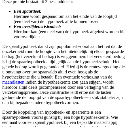
Deze premie bestaat uit 2 bestanddelen:
Een spaardeel:
Hiermee wordt gespaard om aan het einde van de looptijd
(een deel van) de hypotheek af te kunnen lossen.
Een overlijdensrisicodeel:
Hierdoor kan (een deel van) de hypotheek afgelost worden bij
vooroverlijden.
De spaarhypotheek dankt zijn populariteit vooral aan het feit dat de
onzekerheid rond de hoogte van het uiteindelijk bij elkaar gespaarde
bedrag (het verzekerd bedrag) is weggenomen: het verzekerd bedrag
is bij de spaarhypotheek altijd gelijk aan de hypotheekschuld. Het
gehele bedrag wordt gegarandeerd. Hierbij is de rentevergoeding die
u ontvangt over uw spaarsaldo altijd even hoog als de
hypotheekrente die u betaalt. Een eventuele verhoging van de
maandlasten
indien de hypotheekrente zou gaan stijgen, wordt
hierdoor altijd deels gecompenseerd door een verlaging van de
verzekeringspremie. Deze constructie leidt ertoe dat de lasten
gedurende de looptijd van de spaarhypotheek een stuk stabieler zijn
dan bij bepaalde andere hypotheekvormen.
Door de koppeling van hypotheek- en spaarrente is een
spaarhypotheek vooral gunstig bij een hoge hypotheekrente. Wie
eenmaal voor een spaarhypotheek bij een bepaalde maatschappij