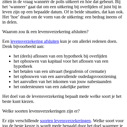
zitten in de vraag wannéér de polis uitkeert en hóe dat gebeurt. Bij
het ‘wanneer’ gaat dat om een uitkering bij overlijden of juist bij in
leven zijn op een bepaalde datum. Of in beide situaties, dat kan ook.
Het ‘hoe’ draait om de vorm van de uitkering: een bedrag ineens of
in delen.
Waarom zou ik een levensverzekering afsluiten?
Een
levensverzekering afsluiten
kun je om allerlei redenen doen.
Denk bijvoorbeeld aan:
het (deels) aflossen van een hypotheek bij overlijden
het opbouwen van kapitaal voor het aflossen van een
hypotheek
het betalen van een uitvaart (begrafenis of crematie)
het opbouwen van een aanvullende oudedagsvoorziening
het aanvullen van het inkomen van jouw nabestaanden
het ondersteunen van een zakelijke partner
Het doel van de levensverzekering bepaalt mede welke soort je het
beste kunt kiezen.
Welke soorten levensverzekeringen zijn er?
Er zijn verschillende
soorten levensverzekeringen
. Welke soort voor
jou de beste keuze is wordt mede bepaald door het doel waarmee je