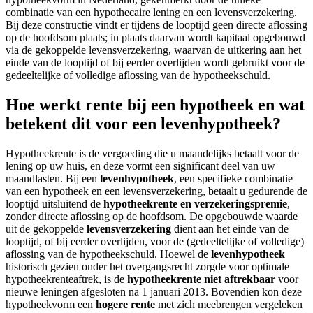
combinatie van een hypothecaire lening en een levensverzekering.
Bij deze constructie vindt er tijdens de looptijd geen directe aflossing
op de hoofdsom plaats; in plaats daarvan wordt kapitaal opgebouwd
via de gekoppelde levensverzekering, waarvan de uitkering aan het
einde van de looptijd of bij eerder overlijden wordt gebruikt voor de
gedeeltelijke of volledige aflossing van de hypotheekschuld.
Hoe werkt rente bij een hypotheek en wat
betekent dit voor een levenhypotheek?
Hypotheekrente is de vergoeding die u maandelijks betaalt voor de
lening op uw huis, en deze vormt een significant deel van uw
maandlasten. Bij een
levenhypotheek
, een specifieke combinatie
van een hypotheek en een levensverzekering, betaalt u gedurende de
looptijd uitsluitend de
hypotheekrente en verzekeringspremie
,
zonder directe aflossing op de hoofdsom. De opgebouwde waarde
uit de gekoppelde
levensverzekering
dient aan het einde van de
looptijd, of bij eerder overlijden, voor de (gedeeltelijke of volledige)
aflossing van de hypotheekschuld. Hoewel de
levenhypotheek
historisch gezien onder het overgangsrecht zorgde voor optimale
hypotheekrenteaftrek, is de
hypotheekrente niet aftrekbaar
voor
nieuwe leningen afgesloten na 1 januari 2013. Bovendien kon deze
hypotheekvorm een
hogere rente
met zich meebrengen vergeleken