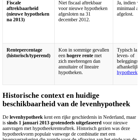
Fiscale
Niet fiscaal aftrekbaar
Ja, indien v
aftrekbaarheid
voor nieuwe hypotheken
minimaal an
(nieuwe hypotheken
afgesloten na 31
afgelost.
na 2013)
december 2012.
Rentepercentage
Kon in sommige gevallen
Typisch lag
(historisch/typerend)
een
hogere rente
met
leven- of
zich meebrengen dan
beleggings
annuïtaire of lineaire
afhankelijk
hypotheken.
hypotheekr
Historische context en huidige
beschikbaarheid van de levenhypotheek
De
levenhypotheek
kent een rijke geschiedenis in Nederland, maar
is
sinds 1 januari 2013 grotendeels uitgefaseerd
voor nieuwe
aanvragen met hypotheekrenteaftrek. Historisch gezien was deze
hypotheekvorm populair vanwege de combinatie met een
levensverzekering die zorgde voor de aflossing aan het einde van de