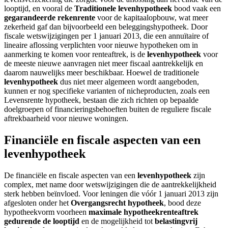
looptijd, en vooral de
Traditionele levenhypotheek
bood vaak een
gegarandeerde rekenrente
voor de kapitaalopbouw, wat meer
zekerheid gaf dan bijvoorbeeld een beleggingshypotheek. Door
fiscale wetswijzigingen per 1 januari 2013, die een annuïtaire of
lineaire aflossing verplichten voor nieuwe hypotheken om in
aanmerking te komen voor renteaftrek, is de
levenhypotheek
voor
de meeste nieuwe aanvragen niet meer fiscaal aantrekkelijk en
daarom nauwelijks meer beschikbaar. Hoewel de traditionele
levenhypotheek
dus niet meer algemeen wordt aangeboden,
kunnen er nog specifieke varianten of nicheproducten, zoals een
Levensrente hypotheek, bestaan die zich richten op bepaalde
doelgroepen of financieringsbehoeften buiten de reguliere fiscale
aftrekbaarheid voor nieuwe woningen.
Financiële en fiscale aspecten van een
levenhypotheek
De financiële en fiscale aspecten van een
levenhypotheek
zijn
complex, met name door wetswijzigingen die de aantrekkelijkheid
sterk hebben beïnvloed. Voor leningen die vóór 1 januari 2013 zijn
afgesloten onder het
Overgangsrecht hypotheek
, bood deze
hypotheekvorm voorheen
maximale hypotheekrenteaftrek
gedurende de looptijd
en de mogelijkheid tot
belastingvrij