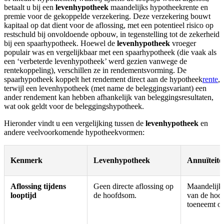
betaalt u bij een
levenhypotheek
maandelijks hypotheekrente en
premie voor de gekoppelde verzekering. Deze verzekering bouwt
kapitaal op dat dient voor de aflossing, met een potentieel risico op
restschuld bij onvoldoende opbouw, in tegenstelling tot de zekerheid
bij een spaarhypotheek. Hoewel de
levenhypotheek
vroeger
populair was en vergelijkbaar met een spaarhypotheek (die vaak als
een ‘verbeterde levenhypotheek’ werd gezien vanwege de
rentekoppeling), verschillen ze in rendementsvorming. De
spaarhypotheek koppelt het rendement direct aan de hypotheek
rente
,
terwijl een levenhypotheek (met name de beleggingsvariant) een
ander rendement kan hebben afhankelijk van beleggingsresultaten,
wat ook geldt voor de beleggingshypotheek.
Hieronder vindt u een vergelijking tussen de
levenhypotheek
en
andere veelvoorkomende hypotheekvormen:
Kenmerk
Levenhypotheek
Annuïteit
Aflossing tijdens
Geen directe aflossing op
Maandelijks
looptijd
de hoofdsom.
van de hoo
toeneemt ove