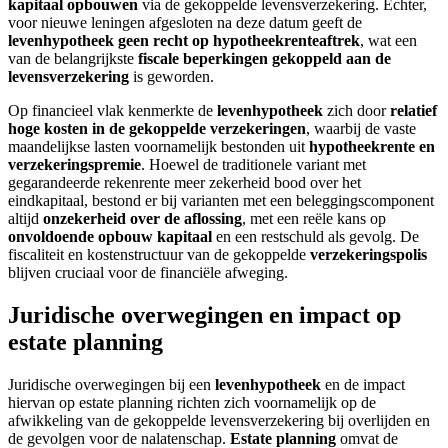
kapitaal opbouwen
via de gekoppelde levensverzekering. Echter,
voor nieuwe leningen afgesloten na deze datum geeft de
levenhypotheek geen recht op hypotheekrenteaftrek
, wat een
van de belangrijkste
fiscale beperkingen gekoppeld aan de
levensverzekering
is geworden.
Op financieel vlak kenmerkte de
levenhypotheek
zich door
relatief
hoge kosten in de gekoppelde verzekeringen
, waarbij de vaste
maandelijkse lasten voornamelijk bestonden uit
hypotheekrente en
verzekeringspremie
. Hoewel de traditionele variant met
gegarandeerde rekenrente meer zekerheid bood over het
eindkapitaal, bestond er bij varianten met een beleggingscomponent
altijd
onzekerheid over de aflossing
, met een reële kans op
onvoldoende opbouw kapitaal
en een restschuld als gevolg. De
fiscaliteit en kostenstructuur van de gekoppelde
verzekeringspolis
blijven cruciaal voor de financiële afweging.
Juridische overwegingen en impact op
estate planning
Juridische overwegingen bij een
levenhypotheek
en de impact
hiervan op estate planning richten zich voornamelijk op de
afwikkeling van de gekoppelde levensverzekering bij overlijden en
de gevolgen voor de nalatenschap.
Estate planning
omvat de