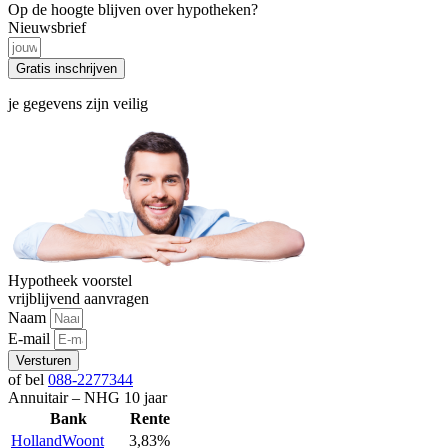
Op de hoogte blijven over hypotheken?
Nieuwsbrief
Gratis inschrijven
je gegevens zijn veilig
Hypotheek voorstel
vrijblijvend aanvragen
Naam
E-mail
Versturen
of bel
088-2277344
Annuitair – NHG 10 jaar
Bank
Rente
HollandWoont
3,83%