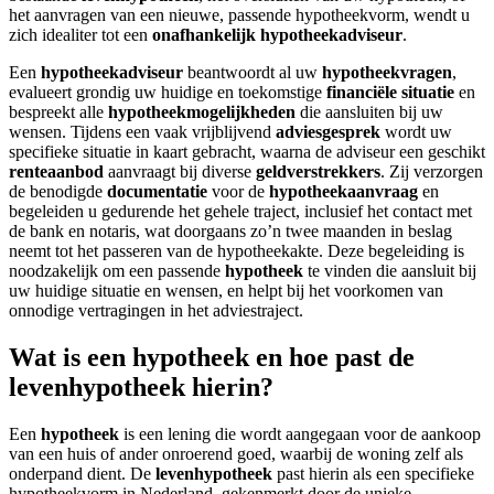
het aanvragen van een nieuwe, passende hypotheekvorm, wendt u
zich idealiter tot een
onafhankelijk hypotheekadviseur
.
Een
hypotheekadviseur
beantwoordt al uw
hypotheekvragen
,
evalueert grondig uw huidige en toekomstige
financiële situatie
en
bespreekt alle
hypotheekmogelijkheden
die aansluiten bij uw
wensen. Tijdens een vaak vrijblijvend
adviesgesprek
wordt uw
specifieke situatie in kaart gebracht, waarna de adviseur een geschikt
renteaanbod
aanvraagt bij diverse
geldverstrekkers
. Zij verzorgen
de benodigde
documentatie
voor de
hypotheekaanvraag
en
begeleiden u gedurende het gehele traject, inclusief het contact met
de bank en notaris, wat doorgaans zo’n twee maanden in beslag
neemt tot het passeren van de hypotheekakte. Deze begeleiding is
noodzakelijk om een passende
hypotheek
te vinden die aansluit bij
uw huidige situatie en wensen, en helpt bij het voorkomen van
onnodige vertragingen in het adviestraject.
Wat is een hypotheek en hoe past de
levenhypotheek hierin?
Een
hypotheek
is een lening die wordt aangegaan voor de aankoop
van een huis of ander onroerend goed, waarbij de woning zelf als
onderpand dient. De
levenhypotheek
past hierin als een specifieke
hypotheekvorm in Nederland, gekenmerkt door de unieke