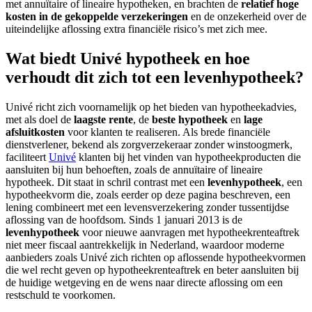
met annuïtaire of lineaire hypotheken, en brachten de
relatief hoge
kosten in de gekoppelde verzekeringen
en de onzekerheid over de
uiteindelijke aflossing extra financiële risico’s met zich mee.
Wat biedt Univé hypotheek en hoe
verhoudt dit zich tot een levenhypotheek?
Univé richt zich voornamelijk op het bieden van hypotheekadvies,
met als doel de
laagste rente
, de
beste hypotheek
en
lage
afsluitkosten
voor klanten te realiseren. Als brede financiële
dienstverlener, bekend als zorgverzekeraar zonder winstoogmerk,
faciliteert
Univé
klanten bij het vinden van hypotheekproducten die
aansluiten bij hun behoeften, zoals de annuïtaire of lineaire
hypotheek. Dit staat in schril contrast met een
levenhypotheek
, een
hypotheekvorm die, zoals eerder op deze pagina beschreven, een
lening combineert met een levensverzekering zonder tussentijdse
aflossing van de hoofdsom. Sinds 1 januari 2013 is de
levenhypotheek
voor nieuwe aanvragen met hypotheekrenteaftrek
niet meer fiscaal aantrekkelijk in Nederland, waardoor moderne
aanbieders zoals Univé zich richten op aflossende hypotheekvormen
die wel recht geven op hypotheekrenteaftrek en beter aansluiten bij
de huidige wetgeving en de wens naar directe aflossing om een
restschuld te voorkomen.