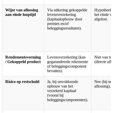
Wijze van aflossing
Via uitkering gekoppelde
Hypotheeks
aan einde looptijd
levensverzekering
het einde v
(kapitaalopbouw door
afgelost.
premies en/of
beleggingsresultaten).
Rendementsvorming
Levensverzekering (kan
Niet van to
/ Gekoppeld product
gegarandeerde rekenrente
(directe afl
of beleggingscomponent
bevatten).
Risico op restschuld
Ja, bij onvoldoende
Nee (bij no
opbouw van het
aflossing).
verzekerd kapitaal
(vooral bij
beleggingscomponenten).