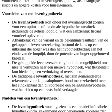
voordelen en flexibiliteit in vermogensopbouw, als belangrijke
risico’s en hogere kosten voor huiseigenaren.
Voordelen van een levenhypotheek:
De
levenhypotheek
kon onder het overgangsrecht zorgen
voor een optimale of maximale hypotheekrenteaftrek
gedurende de gehele looptijd, wat een aanzienlijk fiscaal
voordeel opleverde.
Afhankelijk van de variant en de beleggingsresultaten van de
gekoppelde levensverzekering, bestond de kans op een
uitkering die hoger was dan het hypotheekbedrag aan het
einde van de looptijd, door de potentie van hoger opgebouwd
kapitaal.
De gekoppelde levensverzekering bood de mogelijkheid om
mee te verhuizen naar een nieuwe hypotheek, wat flexibiliteit
kon bieden bij een verhuizing of oversluiten.
De traditionele
levenhypotheek
, met zijn gegarandeerde
rekenrente voor kapitaalopbouw, bood meer zekerheid over
het eindkapitaal dan bijvoorbeeld een beleggingshypotheek,
wat het risico op een restschuld verlaagde.
Nadelen van een levenhypotheek:
De
levenhypotheek
wordt gezien als een relatief inflexibele
hypotheekvorm, gekenmerkt door beperkende voorwaarden