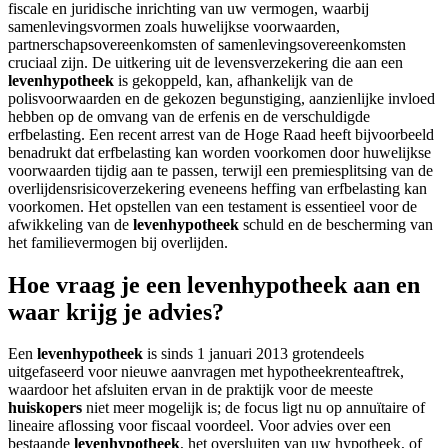
fiscale en juridische inrichting van uw vermogen, waarbij
samenlevingsvormen zoals huwelijkse voorwaarden,
partnerschapsovereenkomsten of samenlevingsovereenkomsten
cruciaal zijn. De uitkering uit de levensverzekering die aan een
levenhypotheek
is gekoppeld, kan, afhankelijk van de
polisvoorwaarden en de gekozen begunstiging, aanzienlijke invloed
hebben op de omvang van de erfenis en de verschuldigde
erfbelasting. Een recent arrest van de Hoge Raad heeft bijvoorbeeld
benadrukt dat erfbelasting kan worden voorkomen door huwelijkse
voorwaarden tijdig aan te passen, terwijl een premiesplitsing van de
overlijdensrisicoverzekering eveneens heffing van erfbelasting kan
voorkomen. Het opstellen van een testament is essentieel voor de
afwikkeling van de
levenhypotheek
schuld en de bescherming van
het familievermogen bij overlijden.
Hoe vraag je een levenhypotheek aan en
waar krijg je advies?
Een
levenhypotheek
is sinds 1 januari 2013 grotendeels
uitgefaseerd voor nieuwe aanvragen met hypotheekrenteaftrek,
waardoor het afsluiten ervan in de praktijk voor de meeste
huiskopers
niet meer mogelijk is; de focus ligt nu op annuïtaire of
lineaire aflossing voor fiscaal voordeel. Voor advies over een
bestaande
levenhypotheek
, het oversluiten van uw hypotheek, of