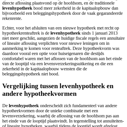
directe aflossing plaatsvond op de hoofdsom, en de traditionele
levenhypotheek
bood meer zekerheid in de kapitaalopbouw dan
bijvoorbeeld een beleggingshypotheek door de vaak gegarandeerde
rekenrente.
Echter, voor het afsluiten van een nieuwe hypotheek met recht op
hypotheekrenteaftrek is de
levenhypotheek
sinds 1 januari 2013
niet meer geschikt, aangezien de huidige fiscale regels een annuïtaire
of lineaire aflossing verplichten voor nieuwe leningen om in
aanmerking te komen voor renteaftrek. Deze hypotheekvorm was
daardoor vooral een optie voor huiseigenaren die destijds
comfortabel waren met het aflossen van de hoofdsom aan het einde
van de looptijd via een levensverzekeringsuitkering en die een
zekerheid in de kapitaalopbouw wensten die de
beleggingshypotheek niet bood.
Vergelijking tussen levenhypotheek en
andere hypotheekvormen
De
levenhypotheek
onderscheidt zich fundamenteel van andere
hypotheekvormen door de unieke combinatie met een
levensverzekering, waarbij de aflossing van de hoofdsom pas aan
het einde van de looptijd plaatsvindt. In tegenstelling tot annuïteiten-
of lineaire hypotheken, waarbij tijdens de looptijd wordt afgelost,