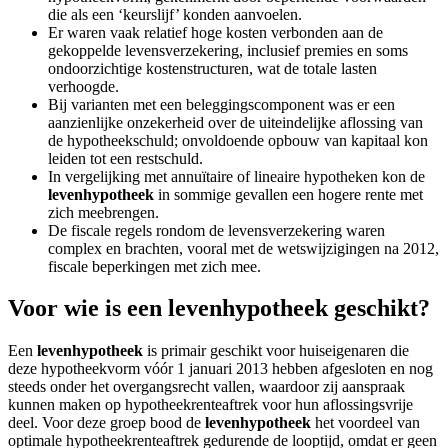
die als een ‘keurslijf’ konden aanvoelen.
Er waren vaak relatief hoge kosten verbonden aan de
gekoppelde levensverzekering, inclusief premies en soms
ondoorzichtige kostenstructuren, wat de totale lasten
verhoogde.
Bij varianten met een beleggingscomponent was er een
aanzienlijke onzekerheid over de uiteindelijke aflossing van
de hypotheekschuld; onvoldoende opbouw van kapitaal kon
leiden tot een restschuld.
In vergelijking met annuïtaire of lineaire hypotheken kon de
levenhypotheek
in sommige gevallen een hogere rente met
zich meebrengen.
De fiscale regels rondom de levensverzekering waren
complex en brachten, vooral met de wetswijzigingen na 2012,
fiscale beperkingen met zich mee.
Voor wie is een levenhypotheek geschikt?
Een
levenhypotheek
is primair geschikt voor huiseigenaren die
deze hypotheekvorm vóór 1 januari 2013 hebben afgesloten en nog
steeds onder het overgangsrecht vallen, waardoor zij aanspraak
kunnen maken op hypotheekrenteaftrek voor hun aflossingsvrije
deel. Voor deze groep bood de
levenhypotheek
het voordeel van
optimale hypotheekrenteaftrek gedurende de looptijd, omdat er geen