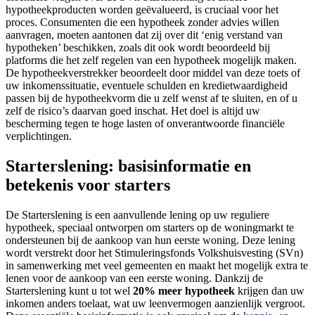
hypotheekproducten worden geëvalueerd, is cruciaal voor het
proces. Consumenten die een hypotheek zonder advies willen
aanvragen, moeten aantonen dat zij over dit ‘enig verstand van
hypotheken’ beschikken, zoals dit ook wordt beoordeeld bij
platforms die het zelf regelen van een hypotheek mogelijk maken.
De hypotheekverstrekker beoordeelt door middel van deze toets of
uw inkomenssituatie, eventuele schulden en kredietwaardigheid
passen bij de hypotheekvorm die u zelf wenst af te sluiten, en of u
zelf de risico’s daarvan goed inschat. Het doel is altijd uw
bescherming tegen te hoge lasten of onverantwoorde financiële
verplichtingen.
Starterslening: basisinformatie en
betekenis voor starters
De Starterslening is een aanvullende lening op uw reguliere
hypotheek, speciaal ontworpen om starters op de woningmarkt te
ondersteunen bij de aankoop van hun eerste woning. Deze lening
wordt verstrekt door het Stimuleringsfonds Volkshuisvesting (SVn)
in samenwerking met veel gemeenten en maakt het mogelijk extra te
lenen voor de aankoop van een eerste woning. Dankzij de
Starterslening kunt u tot wel
20% meer hypotheek
krijgen dan uw
inkomen anders toelaat, wat uw leenvermogen aanzienlijk vergroot.