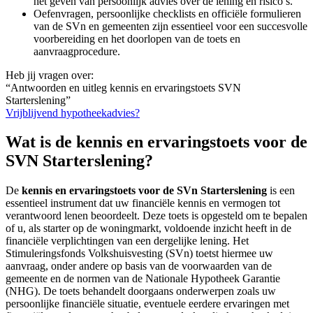
het geven van persoonlijk advies over de lening en risico’s.
Oefenvragen, persoonlijke checklists en officiële formulieren
van de SVn en gemeenten zijn essentieel voor een succesvolle
voorbereiding en het doorlopen van de toets en
aanvraagprocedure.
Heb jij vragen over:
“Antwoorden en uitleg kennis en ervaringstoets SVN
Starterslening”
Vrijblijvend hypotheekadvies?
Wat is de kennis en ervaringstoets voor de
SVN Starterslening?
De
kennis en ervaringstoets voor de SVn Starterslening
is een
essentieel instrument dat uw financiële kennis en vermogen tot
verantwoord lenen beoordeelt. Deze toets is opgesteld om te bepalen
of u, als starter op de woningmarkt, voldoende inzicht heeft in de
financiële verplichtingen van een dergelijke lening. Het
Stimuleringsfonds Volkshuisvesting (SVn) toetst hiermee uw
aanvraag, onder andere op basis van de voorwaarden van de
gemeente en de normen van de Nationale Hypotheek Garantie
(NHG). De toets behandelt doorgaans onderwerpen zoals uw
persoonlijke financiële situatie, eventuele eerdere ervaringen met