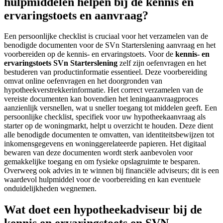
hulpmiddelen helpen bij de kennis en
ervaringstoets en aanvraag?
Een persoonlijke checklist is cruciaal voor het verzamelen van de
benodigde documenten voor de SVn Starterslening aanvraag en het
voorbereiden op de kennis- en ervaringstoets. Voor de
kennis- en
ervaringstoets SVn Starterslening
zelf zijn oefenvragen en het
bestuderen van productinformatie essentieel. Deze voorbereiding
omvat online oefenvragen en het doorgronden van
hypotheekverstrekkerinformatie. Het correct verzamelen van de
vereiste documenten kan bovendien het leningaanvraagproces
aanzienlijk versnellen, wat u sneller toegang tot middelen geeft. Een
persoonlijke checklist, specifiek voor uw hypotheekaanvraag als
starter op de woningmarkt, helpt u overzicht te houden. Deze dient
alle benodigde documenten te omvatten, van identiteitsbewijzen tot
inkomensgegevens en woninggerelateerde papieren. Het digitaal
bewaren van deze documenten wordt sterk aanbevolen voor
gemakkelijke toegang en om fysieke opslagruimte te besparen.
Overweeg ook advies in te winnen bij financiële adviseurs; dit is een
waardevol hulpmiddel voor de voorbereiding en kan eventuele
onduidelijkheden wegnemen.
Wat doet een hypotheekadviseur bij de