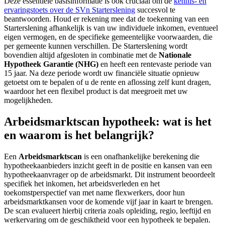
Deze essentiële basisinformatie is ook cruciaal om de
kennis- en
ervaringstoets over de SVn Starterslening
succesvol te
beantwoorden. Houd er rekening mee dat de toekenning van een
Starterslening afhankelijk is van uw individuele inkomen, eventueel
eigen vermogen, en de specifieke gemeentelijke voorwaarden, die
per gemeente kunnen verschillen. De Starterslening wordt
bovendien altijd afgesloten in combinatie met de
Nationale
Hypotheek Garantie (NHG)
en heeft een rentevaste periode van
15 jaar. Na deze periode wordt uw financiële situatie opnieuw
getoetst om te bepalen of u de rente en aflossing zelf kunt dragen,
waardoor het een flexibel product is dat meegroeit met uw
mogelijkheden.
Arbeidsmarktscan hypotheek: wat is het
en waarom is het belangrijk?
Een
Arbeidsmarktscan
is een onafhankelijke berekening die
hypotheekaanbieders inzicht geeft in de positie en kansen van een
hypotheekaanvrager op de arbeidsmarkt. Dit instrument beoordeelt
specifiek het inkomen, het arbeidsverleden en het
toekomstperspectief van met name flexwerkers, door hun
arbeidsmarktkansen voor de komende vijf jaar in kaart te brengen.
De scan evalueert hierbij criteria zoals opleiding, regio, leeftijd en
werkervaring om de geschiktheid voor een hypotheek te bepalen.