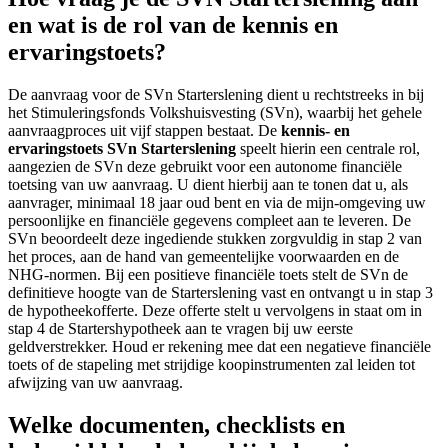
en wat is de rol van de kennis en
ervaringstoets?
De aanvraag voor de SVn Starterslening dient u rechtstreeks in bij
het Stimuleringsfonds Volkshuisvesting (SVn), waarbij het gehele
aanvraagproces uit vijf stappen bestaat. De
kennis- en
ervaringstoets SVn Starterslening
speelt hierin een centrale rol,
aangezien de SVn deze gebruikt voor een autonome financiële
toetsing van uw aanvraag. U dient hierbij aan te tonen dat u, als
aanvrager, minimaal 18 jaar oud bent en via de mijn-omgeving uw
persoonlijke en financiële gegevens compleet aan te leveren. De
SVn beoordeelt deze ingediende stukken zorgvuldig in stap 2 van
het proces, aan de hand van gemeentelijke voorwaarden en de
NHG-normen. Bij een positieve financiële toets stelt de SVn de
definitieve hoogte van de Starterslening vast en ontvangt u in stap 3
de hypotheekofferte. Deze offerte stelt u vervolgens in staat om in
stap 4 de Startershypotheek aan te vragen bij uw eerste
geldverstrekker. Houd er rekening mee dat een negatieve financiële
toets of de stapeling met strijdige koopinstrumenten zal leiden tot
afwijzing van uw aanvraag.
Welke documenten, checklists en