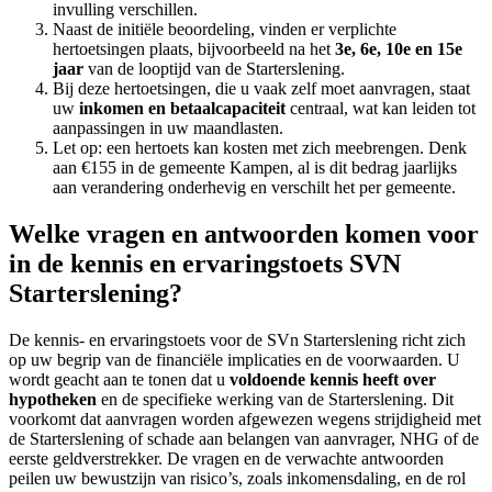
invulling verschillen.
Naast de initiële beoordeling, vinden er verplichte
hertoetsingen plaats, bijvoorbeeld na het
3e, 6e, 10e en 15e
jaar
van de looptijd van de Starterslening.
Bij deze hertoetsingen, die u vaak zelf moet aanvragen, staat
uw
inkomen en betaalcapaciteit
centraal, wat kan leiden tot
aanpassingen in uw maandlasten.
Let op: een hertoets kan kosten met zich meebrengen. Denk
aan €155 in de gemeente Kampen, al is dit bedrag jaarlijks
aan verandering onderhevig en verschilt het per gemeente.
Welke vragen en antwoorden komen voor
in de kennis en ervaringstoets SVN
Starterslening?
De kennis- en ervaringstoets voor de SVn Starterslening richt zich
op uw begrip van de financiële implicaties en de voorwaarden. U
wordt geacht aan te tonen dat u
voldoende kennis heeft over
hypotheken
en de specifieke werking van de Starterslening. Dit
voorkomt dat aanvragen worden afgewezen wegens strijdigheid met
de Starterslening of schade aan belangen van aanvrager, NHG of de
eerste geldverstrekker. De vragen en de verwachte antwoorden
peilen uw bewustzijn van risico’s, zoals inkomensdaling, en de rol