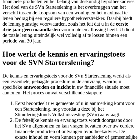
financiële producten en het belang van deskundig hypotheekadvies.
Het doel van de SVn Starterslening is het overbruggen van het
verschil tussen de koopsom van een woning en het maximaal te
lenen bedrag bij een reguliere hypotheekverstrekker. Daarbij biedt
de lening gunstige voorwaarden, zoals het feit dat u in de
eerste
drie jaar geen maandlasten
voor rente en aflossing heeft. U dient
de totale lening uiteindelijk wel volledig af te lossen binnen een
periode van 30 jaar.
Hoe werkt de kennis en ervaringstoets
voor de SVN Starterslening?
De kennis en ervaringstoets voor de SVn Starterslening werkt als
een essentiële, gelaagde procedure in de aanvraag, waarbij u
specifieke
antwoorden en inzicht
in uw financiële situatie moet
aantonen. Het proces omvat verschillende stappen:
Eerst beoordeelt uw gemeente of u in aanmerking komt voor
een Starterslening, nog voordat u deze bij het
Stimuleringsfonds Volkshuisvesting (SVn) aanvraagt.
De feitelijke kennis en ervaringstoets wordt doorgaans door
het SVn afgenomen en kan vragen bevatten over uw eerdere
financiële producten of ontvangen hypotheekadvies. De
exacte inhoud en vorm kunnen per aanbieder of gemeentelijke