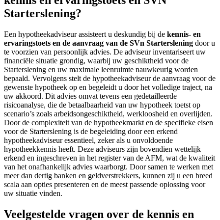
kennis en ervaringstoets en SVN
Starterslening?
Een hypotheekadviseur assisteert u deskundig bij de
kennis- en
ervaringstoets en de aanvraag van de SVn Starterslening
door u
te voorzien van persoonlijk advies. De adviseur inventariseert uw
financiële situatie grondig, waarbij uw geschiktheid voor de
Starterslening en uw maximale leenruimte nauwkeurig worden
bepaald. Vervolgens stelt de hypotheekadviseur de aanvraag voor de
gewenste hypotheek op en begeleidt u door het volledige traject, na
uw akkoord. Dit advies omvat tevens een gedetailleerde
risicoanalyse, die de betaalbaarheid van uw hypotheek toetst op
scenario’s zoals arbeidsongeschiktheid, werkloosheid en overlijden.
Door de complexiteit van de hypotheekmarkt en de specifieke eisen
voor de Starterslening is de begeleiding door een erkend
hypotheekadviseur essentieel, zeker als u onvoldoende
hypotheekkennis heeft. Deze adviseurs zijn bovendien wettelijk
erkend en ingeschreven in het register van de AFM, wat de kwaliteit
van het onafhankelijk advies waarborgt. Door samen te werken met
meer dan dertig banken en geldverstrekkers, kunnen zij u een breed
scala aan opties presenteren en de meest passende oplossing voor
uw situatie vinden.
Veelgestelde vragen over de kennis en