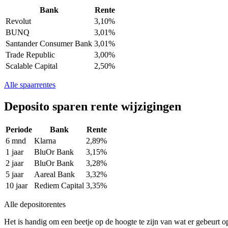
Bank
Rente
Revolut
3,10%
BUNQ
3,01%
Santander Consumer Bank
3,01%
Trade Republic
3,00%
Scalable Capital
2,50%
Alle spaarrentes
Deposito sparen rente wijzigingen
Periode
Bank
Rente
6 mnd
Klarna
2,89%
1 jaar
BluOr Bank
3,15%
2 jaar
BluOr Bank
3,28%
5 jaar
Aareal Bank
3,32%
10 jaar
Rediem Capital
3,35%
Alle depositorentes
Het is handig om een beetje op de hoogte te zijn van wat er gebeurt o