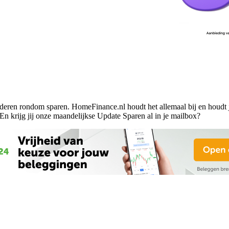
deren rondom sparen. HomeFinance.nl houdt het allemaal bij en houdt j
 En krijg jij onze maandelijkse Update Sparen al in je mailbox?