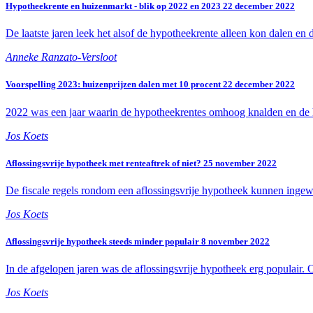
Hypotheekrente en huizenmarkt - blik op 2022 en 2023
22 december 2022
De laatste jaren leek het alsof de hypotheekrente alleen kon dalen en
Anneke Ranzato-Versloot
Voorspelling 2023: huizenprijzen dalen met 10 procent
22 december 2022
2022 was een jaar waarin de hypotheekrentes omhoog knalden en de h
Jos Koets
Aflossingsvrije hypotheek met renteaftrek of niet?
25 november 2022
De fiscale regels rondom een aflossingsvrije hypotheek kunnen ingewik
Jos Koets
Aflossingsvrije hypotheek steeds minder populair
8 november 2022
In de afgelopen jaren was de aflossingsvrije hypotheek erg populair. O
Jos Koets