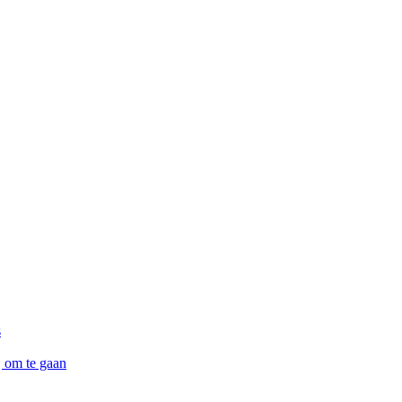
s
j om te gaan