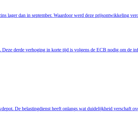
zins lager dan in september. Waardoor werd deze prijsontwikkeling ver
 Deze derde verhoging in korte tijd is volgens de ECB nodig om de infl
uwdepot. De belastingdienst heeft onlangs wat duidelijkheid verschaft ov