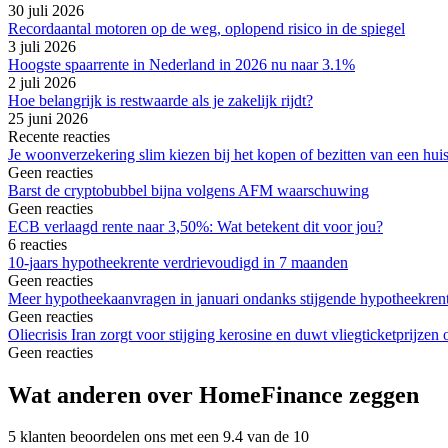
30 juli 2026
Recordaantal motoren op de weg, oplopend risico in de spiegel
3 juli 2026
Hoogste spaarrente in Nederland in 2026 nu naar 3.1%
2 juli 2026
Hoe belangrijk is restwaarde als je zakelijk rijdt?
25 juni 2026
Recente reacties
Je woonverzekering slim kiezen bij het kopen of bezitten van een hui
Geen reacties
Barst de cryptobubbel bijna volgens AFM waarschuwing
Geen reacties
ECB verlaagd rente naar 3,50%: Wat betekent dit voor jou?
6 reacties
10-jaars hypotheekrente verdrievoudigd in 7 maanden
Geen reacties
Meer hypotheekaanvragen in januari ondanks stijgende hypotheekren
Geen reacties
Oliecrisis Iran zorgt voor stijging kerosine en duwt vliegticketprijze
Geen reacties
Wat anderen over HomeFinance zeggen
5 klanten beoordelen ons met een 9.4 van de 10