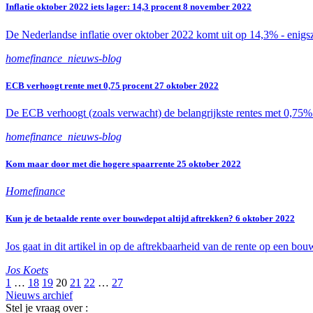
Inflatie oktober 2022 iets lager: 14,3 procent
8 november 2022
De Nederlandse inflatie over oktober 2022 komt uit op 14,3% - enigs
homefinance_nieuws-blog
ECB verhoogt rente met 0,75 procent
27 oktober 2022
De ECB verhoogt (zoals verwacht) de belangrijkste rentes met 0,75%.
homefinance_nieuws-blog
Kom maar door met die hogere spaarrente
25 oktober 2022
Homefinance
Kun je de betaalde rente over bouwdepot altijd aftrekken?
6 oktober 2022
Jos gaat in dit artikel in op de aftrekbaarheid van de rente op een bo
Jos Koets
1
…
18
19
20
21
22
…
27
Nieuws archief
Stel je vraag over :