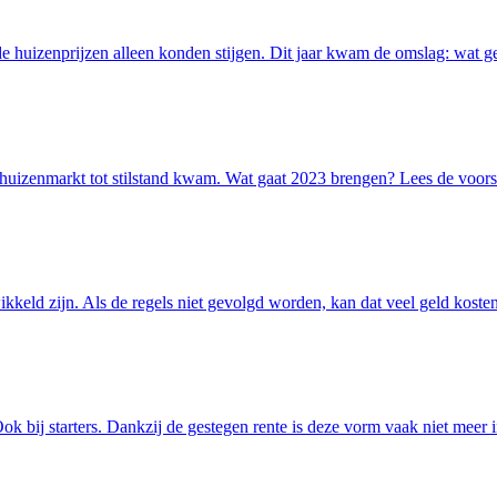
 de huizenprijzen alleen konden stijgen. Dit jaar kwam de omslag: wat 
uizenmarkt tot stilstand kwam. Wat gaat 2023 brengen? Lees de voors
keld zijn. Als de regels niet gevolgd worden, kan dat veel geld kosten.
ok bij starters. Dankzij de gestegen rente is deze vorm vaak niet meer i