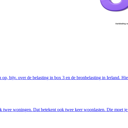
op, bijv. over de belasting in box 3 en de bronbelasting in Ierland. Hi
jk twee woningen. Dat betekent ook twee keer woonlasten. Die moet j