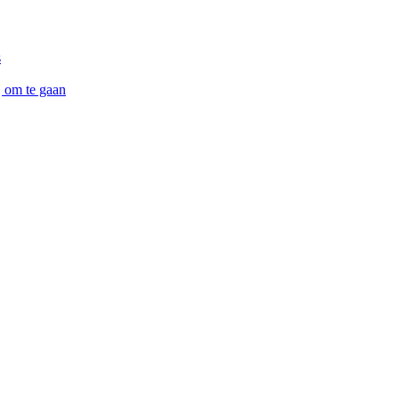
s
j om te gaan