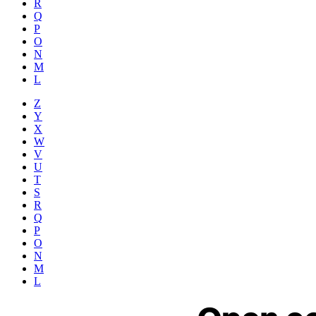
R
Q
P
O
N
M
L
Z
Y
X
W
V
U
T
S
R
Q
P
O
N
M
L