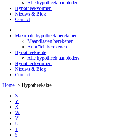
Alle hypotheek aanbieders
Hypotheekvormen
Nieuws & Blog
Contact
Maximale hypotheek berekenen
Maandlasten berekenen
Annuïteit berekenen
Hypotheekrente
Alle hypotheek aanbieders
Hypotheekvormen
Nieuws & Blog
Contact
Home
Hypotheekakte
Z
Y
X
W
V
U
T
S