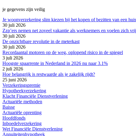
je gegevens zijn veilig
Je woonverzekering slim kiezen bij het kopen of bezitten van een hui
30 juli 2026
Zzp’ers nemen net zoveel vakantie als werknemers en voelen zich vri
30 juli 2026
De onzichtbare revolutie in de meterkast
30 juli 2026
Recordaantal motoren op de weg, oplopend risico in de spiegel
3 juli 2026
Hoogste spaarrente in Nederland in 2026 nu naar 3.1%
2 juli 2026
Hoe belangrijk is restwaarde als je zakelijk rijdt?
25 juni 2026
Verzekeringspremie
Hypotheekverzekering
Klacht Financiële Dienstverlening
Actuariële methoden
Baisse
Actuariële oprenting
Hoofdfonds
Inboedelverzekering
Wet Financiële Dienstverlening
Annuïteitenhypotheek