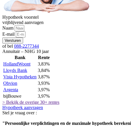
Hypotheek voorstel
vrijblijvend aanvragen
Naam
E-mail
Versturen
of bel
088-2277344
Annuitair – NHG 10 jaar
Bank
Rente
HollandWoont
3,83%
Lloyds Bank
3,84%
Vista Hypotheken
3,87%
Obvion
3,93%
Argenta
3,97%
bijBouwe
3,97%
> Bekijk de overige 30+ rentes
Hypotheek aanvragen
Stel je vraag over :
"Persoonlijke verplichtingen en de maximale hypotheek bereken