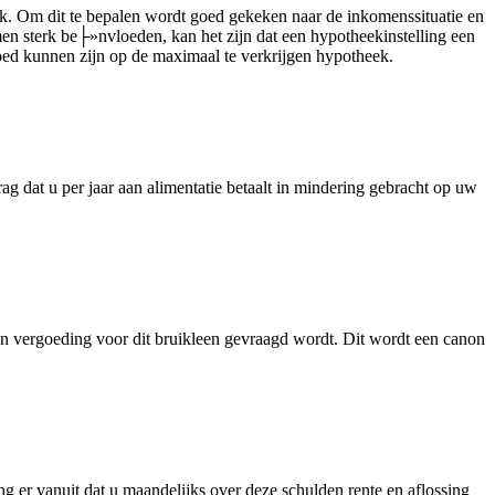
k. Om dit te bepalen wordt goed gekeken naar de inkomenssituatie en
men sterk be├»nvloeden, kan het zijn dat een hypotheekinstelling een
loed kunnen zijn op de maximaal te verkrijgen hypotheek.
g dat u per jaar aan alimentatie betaalt in mindering gebracht op uw
 een vergoeding voor dit bruikleen gevraagd wordt. Dit wordt een canon
g er vanuit dat u maandelijks over deze schulden rente en aflossing