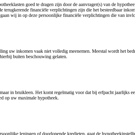
otheeklasten goed te dragen zijn door de aanvrager(s) van de hypothee
e terugkerende financiële verplichtingen zijn die het besteedbaar inko
aan wij in op deze persoonlijke financiële verplichtingen die van inv
elling uw inkomen vaak niet volledig meenemen. Meestal wordt het bedra
hierbij buiten beschouwing gelaten.
 maar in bruikleen. Het komt regelmatig voor dat bij erfpacht jaarlijks
loed op uw maximale hypotheek.
oonlijke leningen of doorlopende kredieten, gaat de hypotheekinstellin