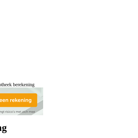
otheek berekening
ng