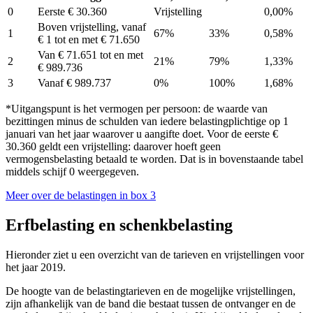
0
Eerste € 30.360
Vrijstelling
0,00%
Boven vrijstelling, vanaf
1
67%
33%
0,58%
€ 1 tot en met € 71.650
Van € 71.651 tot en met
2
21%
79%
1,33%
€ 989.736
3
Vanaf € 989.737
0%
100%
1,68%
*Uitgangspunt is het vermogen per persoon: de waarde van
bezittingen minus de schulden van iedere belastingplichtige op 1
januari van het jaar waarover u aangifte doet. Voor de eerste €
30.360 geldt een vrijstelling: daarover hoeft geen
vermogensbelasting betaald te worden. Dat is in bovenstaande tabel
middels schijf 0 weergegeven.
Meer over de belastingen in box 3
Erfbelasting en schenkbelasting
Hieronder ziet u een overzicht van de tarieven en vrijstellingen voor
het jaar 2019.
De hoogte van de belastingtarieven en de mogelijke vrijstellingen,
zijn afhankelijk van de band die bestaat tussen de ontvanger en de