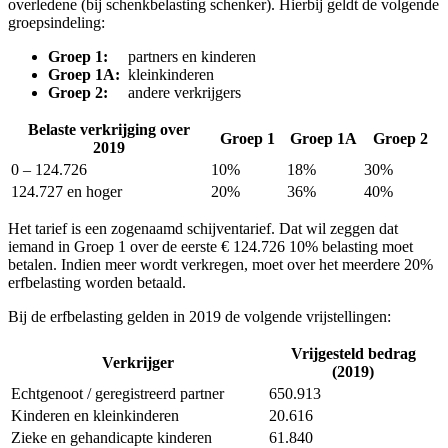
overledene (bij schenkbelasting schenker). Hierbij geldt de volgende
groepsindeling:
Groep 1:
partners en kinderen
Groep 1A:
kleinkinderen
Groep 2:
andere verkrijgers
Belaste verkrijging over
Groep 1
Groep 1A
Groep 2
2019
0 – 124.726
10%
18%
30%
124.727 en hoger
20%
36%
40%
Het tarief is een zogenaamd schijventarief. Dat wil zeggen dat
iemand in Groep 1 over de eerste € 124.726 10% belasting moet
betalen. Indien meer wordt verkregen, moet over het meerdere 20%
erfbelasting worden betaald.
Bij de erfbelasting gelden in 2019 de volgende vrijstellingen:
Vrijgesteld bedrag
Verkrijger
(2019)
Echtgenoot / geregistreerd partner
650.913
Kinderen en kleinkinderen
20.616
Zieke en gehandicapte kinderen
61.840