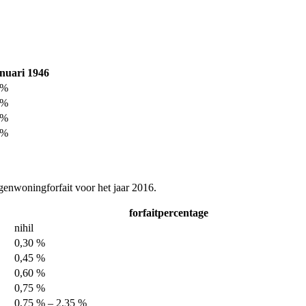
anuari 1946
 %
 %
 %
 %
eigenwoningforfait voor het jaar 2016.
forfaitpercentage
nihil
0,30 %
0,45 %
0,60 %
0,75 %
0,75 % – 2,35 %