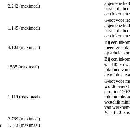
algemene heff
2.242 (maximaal)
boven dit bed
een inkomen v
Geldt voor ie
algemene heff
1.145 (maximaal)
boven dit bed
een inkomen v
Bij een inkom
3.103 (maximaal)
meerdere inko
op arbeidskor
Bij een inkom
€ 1.185 en wo
1585 (maximaal)
inkomen van €
de minimale a
Geldt voor m
wordt bereikt
door tot 120%
1.119 (maximaal)
minimumloon w
wettelijk min
van werknemer
Vanaf 2018 i
2.769 (maximaal)
n)
1.413 (maximaal)