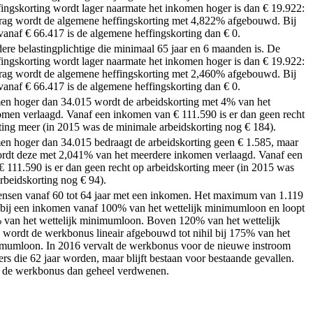
ingskorting wordt lager naarmate het inkomen hoger is dan € 19.922:
rag wordt de algemene heffingskorting met 4,822% afgebouwd. Bij
anaf € 66.417 is de algemene heffingskorting dan € 0.
dere belastingplichtige die minimaal 65 jaar en 6 maanden is. De
ingskorting wordt lager naarmate het inkomen hoger is dan € 19.922:
rag wordt de algemene heffingskorting met 2,460% afgebouwd. Bij
anaf € 66.417 is de algemene heffingskorting dan € 0.
en hoger dan 34.015 wordt de arbeidskorting met 4% van het
men verlaagd. Vanaf een inkomen van € 111.590 is er dan geen recht
ting meer (in 2015 was de minimale arbeidskorting nog € 184).
en hoger dan 34.015 bedraagt de arbeidskorting geen € 1.585, maar
rdt deze met 2,041% van het meerdere inkomen verlaagd. Vanaf een
 111.590 is er dan geen recht op arbeidskorting meer (in 2015 was
rbeidskorting nog € 94).
ensen vanaf 60 tot 64 jaar met een inkomen. Het maximum van 1.119
 bij een inkomen vanaf 100% van het wettelijk minimumloon en loopt
 van het wettelijk minimumloon. Boven 120% van het wettelijk
ordt de werkbonus lineair afgebouwd tot nihil bij 175% van het
imumloon. In 2016 vervalt de werkbonus voor de nieuwe instroom
s die 62 jaar worden, maar blijft bestaan voor bestaande gevallen.
s de werkbonus dan geheel verdwenen.