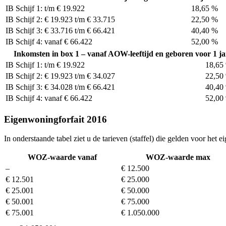
IB Schijf 1: t/m € 19.922
18,65 %
IB Schijf 2: € 19.923 t/m € 33.715
22,50 %
IB Schijf 3: € 33.716 t/m € 66.421
40,40 %
IB Schijf 4: vanaf € 66.422
52,00 %
Inkomsten in box 1 – vanaf AOW-leeftijd en geboren voor 1 j
IB Schijf 1: t/m € 19.922
18,65
IB Schijf 2: € 19.923 t/m € 34.027
22,50
IB Schijf 3: € 34.028 t/m € 66.421
40,40
IB Schijf 4: vanaf € 66.422
52,00
Eigenwoningforfait 2016
In onderstaande tabel ziet u de tarieven (staffel) die gelden voor het 
WOZ-waarde vanaf
WOZ-waarde max
–
€ 12.500
€ 12.501
€ 25.000
€ 25.001
€ 50.000
€ 50.001
€ 75.000
€ 75.001
€ 1.050.000