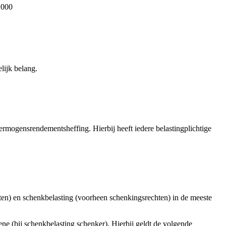
.000
lijk belang.
ermogensrendementsheffing. Hierbij heeft iedere belastingplichtige
hten) en schenkbelasting (voorheen schenkingsrechten) in de meeste
ene (bij schenkbelasting schenker). Hierbij geldt de volgende