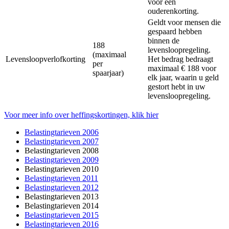
voor een
ouderenkorting.
Geldt voor mensen die
gespaard hebben
binnen de
188
levensloopregeling.
(maximaal
Levensloopverlofkorting
Het bedrag bedraagt
per
maximaal € 188 voor
spaarjaar)
elk jaar, waarin u geld
gestort hebt in uw
levensloopregeling.
Voor meer info over heffingskortingen, klik hier
Belastingtarieven 2006
Belastingtarieven 2007
Belastingtarieven 2008
Belastingtarieven 2009
Belastingtarieven 2010
Belastingtarieven 2011
Belastingtarieven 2012
Belastingtarieven 2013
Belastingtarieven 2014
Belastingtarieven 2015
Belastingtarieven 2016