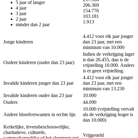
5 jaar of langer
206.369
4 jaar
154.776
3 jaar
103.181
2 jaar
1.913
minder dan 2 jaar
4.412 voor elk jaar jonger
Jonge kinderen
dan 23 jaar, met een
minimum van 10.000
Indien de verkrijging lager
is dan 26.455, dan is de
Oudere kinderen (ouder dan 23 jaar)
vrijstelling 10.000. Anders
is er geen vrijstelling.
4.412 voor elk jaar jonger
Invalide kinderen jonger dan 23 jaar
dan 23 jaar, met een
minimum van 13.230
Invalide kinderen ouder dan 23 jaar
10.000
Ouders
44.090
10.000 (vrijstelling vervalt
Andere bloedverwanten in rechte lijn
als de verkrijging hoger is
dan 10.000)
Kerkelijke, levensbeschouwelijke,
charitatieve, culturele,
Vrijgesteld
wetenschappelijke of het algemeen nut