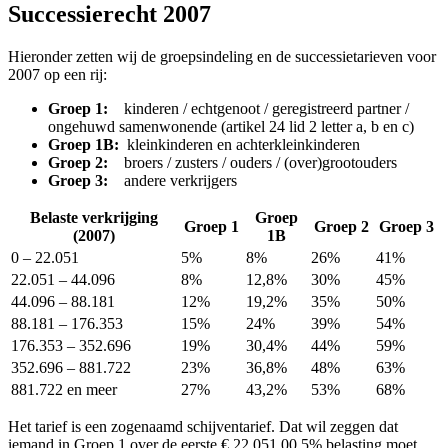
Successierecht 2007
Hieronder zetten wij de groepsindeling en de successietarieven voor
2007 op een rij:
Groep 1:
kinderen / echtgenoot / geregistreerd partner /
ongehuwd samenwonende (artikel 24 lid 2 letter a, b en c)
Groep 1B:
kleinkinderen en achterkleinkinderen
Groep 2:
broers / zusters / ouders / (over)grootouders
Groep 3:
andere verkrijgers
Belaste verkrijging
Groep
Groep 1
Groep 2
Groep 3
(2007)
1B
0 – 22.051
5%
8%
26%
41%
22.051 – 44.096
8%
12,8%
30%
45%
44.096 – 88.181
12%
19,2%
35%
50%
88.181 – 176.353
15%
24%
39%
54%
176.353 – 352.696
19%
30,4%
44%
59%
352.696 – 881.722
23%
36,8%
48%
63%
881.722 en meer
27%
43,2%
53%
68%
Het tarief is een zogenaamd schijventarief. Dat wil zeggen dat
iemand in Groep 1 over de eerste €.22.051,00 5% belasting moet