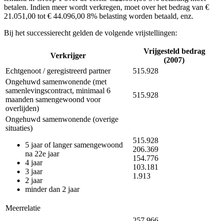
betalen. Indien meer wordt verkregen, moet over het bedrag van €
21.051,00 tot € 44.096,00 8% belasting worden betaald, enz.
Bij het successierecht gelden de volgende vrijstellingen:
Vrijgesteld bedrag
Verkrijger
(2007)
Echtgenoot / geregistreerd partner
515.928
Ongehuwd samenwonende (met
samenlevingscontract, minimaal 6
515.928
maanden samengewoond voor
overlijden)
Ongehuwd samenwonende (overige
situaties)
515.928
5 jaar of langer samengewoond
206.369
na 22e jaar
154.776
4 jaar
103.181
3 jaar
1.913
2 jaar
minder dan 2 jaar
Meerrelatie
257.966