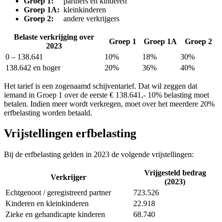
Groep 1:
partners en kinderen
Groep 1A:
kleinkinderen
Groep 2:
andere verkrijgers
Belaste verkrijging over
Groep 1
Groep 1A
Groep 2
2023
0 – 138.641
10%
18%
30%
138.642 en hoger
20%
36%
40%
Het tarief is een zogenaamd schijventarief. Dat wil zeggen dat
iemand in Groep 1 over de eerste € 138.641,- 10% belasting moet
betalen. Indien meer wordt verkregen, moet over het meerdere 20%
erfbelasting worden betaald.
Vrijstellingen erfbelasting
Bij de erfbelasting gelden in 2023 de volgende vrijstellingen:
Vrijgesteld bedrag
Verkrijger
(2023)
Echtgenoot / geregistreerd partner
723.526
Kinderen en kleinkinderen
22.918
Zieke en gehandicapte kinderen
68.740