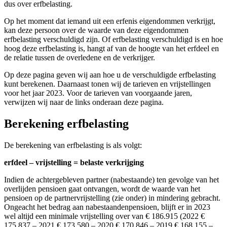
dus over erfbelasting.
Op het moment dat iemand uit een erfenis eigendommen verkrijgt,
kan deze persoon over de waarde van deze eigendommen
erfbelasting verschuldigd zijn. Of erfbelasting verschuldigd is en hoe
hoog deze erfbelasting is, hangt af van de hoogte van het erfdeel en
de relatie tussen de overledene en de verkrijger.
Op deze pagina geven wij aan hoe u de verschuldigde erfbelasting
kunt berekenen. Daarnaast tonen wij de tarieven en vrijstellingen
voor het jaar 2023. Voor de tarieven van voorgaande jaren,
verwijzen wij naar de links onderaan deze pagina.
Berekening erfbelasting
De berekening van erfbelasting is als volgt:
erfdeel – vrijstelling = belaste verkrijging
Indien de achtergebleven partner (nabestaande) ten gevolge van het
overlijden pensioen gaat ontvangen, wordt de waarde van het
pensioen op de partnervrijstelling (zie onder) in mindering gebracht.
Ongeacht het bedrag aan nabestaandenpensioen, blijft er in 2023
wel altijd een minimale vrijstelling over van € 186.915 (2022 €
175.837 – 2021 € 173.580 – 2020 € 170.846 – 2019 € 168.155 –