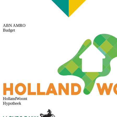
ABN AMRO
Budget
HollandWoont
Hypotheek