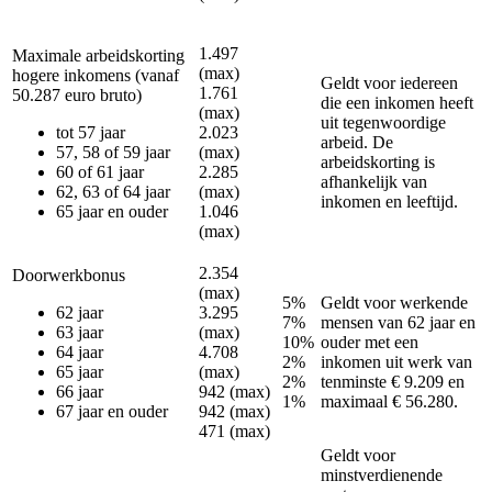
1.497
Maximale arbeidskorting
(max)
hogere inkomens (vanaf
Geldt voor iedereen
1.761
50.287 euro bruto)
die een inkomen heeft
(max)
uit tegenwoordige
tot 57 jaar
2.023
arbeid. De
57, 58 of 59 jaar
(max)
arbeidskorting is
60 of 61 jaar
2.285
afhankelijk van
62, 63 of 64 jaar
(max)
inkomen en leeftijd.
65 jaar en ouder
1.046
(max)
2.354
Doorwerkbonus
(max)
5%
Geldt voor werkende
62 jaar
3.295
7%
mensen van 62 jaar en
63 jaar
(max)
10%
ouder met een
64 jaar
4.708
2%
inkomen uit werk van
65 jaar
(max)
2%
tenminste € 9.209 en
66 jaar
942 (max)
1%
maximaal € 56.280.
67 jaar en ouder
942 (max)
471 (max)
Geldt voor
minstverdienende