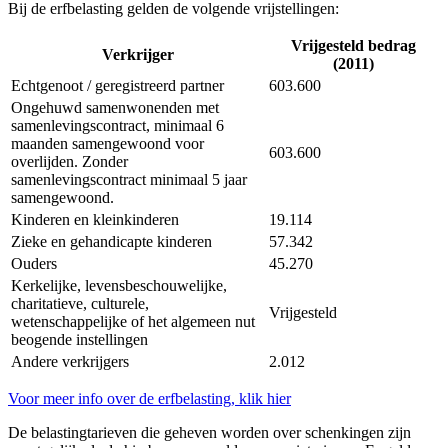
Bij de erfbelasting gelden de volgende vrijstellingen:
Vrijgesteld bedrag
Verkrijger
(2011)
Echtgenoot / geregistreerd partner
603.600
Ongehuwd samenwonenden met
samenlevingscontract, minimaal 6
maanden samengewoond voor
603.600
overlijden. Zonder
samenlevingscontract minimaal 5 jaar
samengewoond.
Kinderen en kleinkinderen
19.114
Zieke en gehandicapte kinderen
57.342
Ouders
45.270
Kerkelijke, levensbeschouwelijke,
charitatieve, culturele,
Vrijgesteld
wetenschappelijke of het algemeen nut
beogende instellingen
Andere verkrijgers
2.012
Voor meer info over de erfbelasting, klik hier
De belastingtarieven die geheven worden over schenkingen zijn