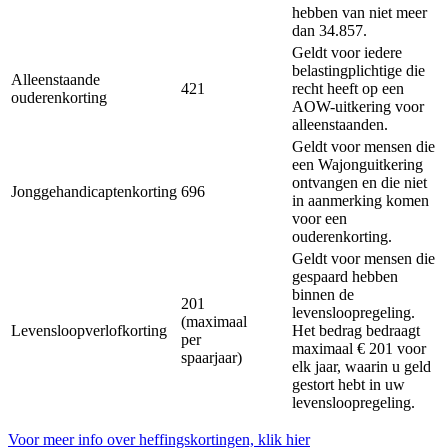
hebben van niet meer
dan 34.857.
Geldt voor iedere
belastingplichtige die
Alleenstaande
421
recht heeft op een
ouderenkorting
AOW-uitkering voor
alleenstaanden.
Geldt voor mensen die
een Wajonguitkering
ontvangen en die niet
Jonggehandicaptenkorting
696
in aanmerking komen
voor een
ouderenkorting.
Geldt voor mensen die
gespaard hebben
binnen de
201
levensloopregeling.
(maximaal
Levensloopverlofkorting
Het bedrag bedraagt
per
maximaal € 201 voor
spaarjaar)
elk jaar, waarin u geld
gestort hebt in uw
levensloopregeling.
Voor meer info over heffingskortingen, klik hier