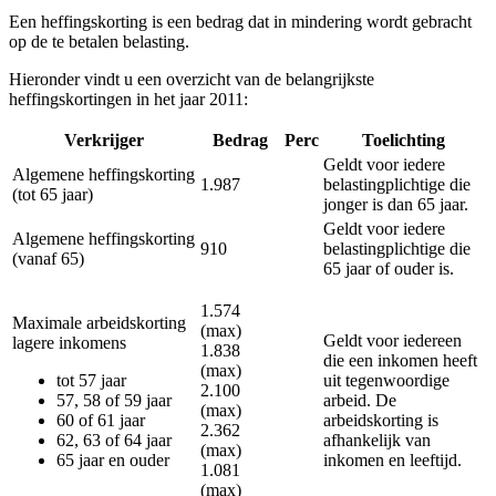
Een heffingskorting is een bedrag dat in mindering wordt gebracht
op de te betalen belasting.
Hieronder vindt u een overzicht van de belangrijkste
heffingskortingen in het jaar 2011:
Verkrijger
Bedrag
Perc
Toelichting
Geldt voor iedere
Algemene heffingskorting
1.987
belastingplichtige die
(tot 65 jaar)
jonger is dan 65 jaar.
Geldt voor iedere
Algemene heffingskorting
910
belastingplichtige die
(vanaf 65)
65 jaar of ouder is.
1.574
Maximale arbeidskorting
(max)
Geldt voor iedereen
lagere inkomens
1.838
die een inkomen heeft
(max)
tot 57 jaar
uit tegenwoordige
2.100
57, 58 of 59 jaar
arbeid. De
(max)
60 of 61 jaar
arbeidskorting is
2.362
62, 63 of 64 jaar
afhankelijk van
(max)
65 jaar en ouder
inkomen en leeftijd.
1.081
(max)