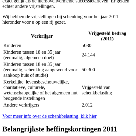
exact gelijk als de hierbovenvermelde successietarieven. Er gelden
echter andere vrijstellingen.
Wij hebben de vrijstellingen bij schenking voor het jaar 2011
hieronder voor u op een rij gezet.
Vrijgesteld bedrag
Verkrijger
(2011)
Kinderen
5030
Kinderen tussen 18 en 35 jaar
24.144
(eenmalig, algemeen doel)
Kinderen tussen 18 en 35 jaar
(eenmalig, schenking aangewend voor
50.300
aankoop huis of studie)
Kerkelijke, levensbeschouwelijke,
charitatieve, culturele,
Vrijgesteld van
wetenschappelijke of het algemeen nut
schenkbelasting
beogende instellingen
Andere verkrijgers
2.012
Voor meer info over de schenkbelasting, klik hier
Belangrijkste heffingskortingen 2011