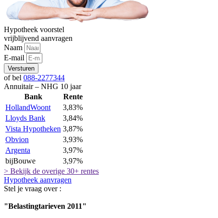
Hypotheek voorstel
vrijblijvend aanvragen
Naam
E-mail
Versturen
of bel
088-2277344
Annuitair – NHG 10 jaar
Bank
Rente
HollandWoont
3,83%
Lloyds Bank
3,84%
Vista Hypotheken
3,87%
Obvion
3,93%
Argenta
3,97%
bijBouwe
3,97%
> Bekijk de overige 30+ rentes
Hypotheek aanvragen
Stel je vraag over :
"Belastingtarieven 2011"