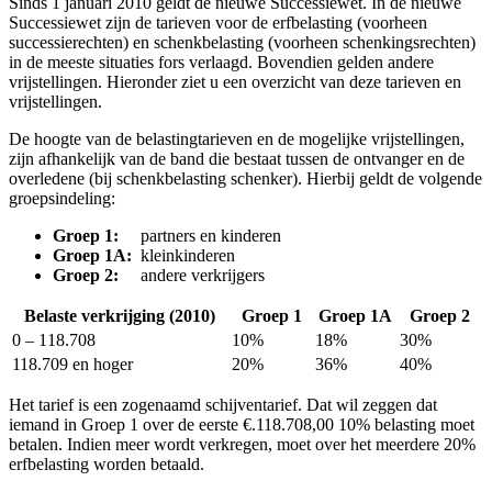
Sinds 1 januari 2010 geldt de nieuwe Successiewet. In de nieuwe
Successiewet zijn de tarieven voor de erfbelasting (voorheen
successierechten) en schenkbelasting (voorheen schenkingsrechten)
in de meeste situaties fors verlaagd. Bovendien gelden andere
vrijstellingen. Hieronder ziet u een overzicht van deze tarieven en
vrijstellingen.
De hoogte van de belastingtarieven en de mogelijke vrijstellingen,
zijn afhankelijk van de band die bestaat tussen de ontvanger en de
overledene (bij schenkbelasting schenker). Hierbij geldt de volgende
groepsindeling:
Groep 1:
partners en kinderen
Groep 1A:
kleinkinderen
Groep 2:
andere verkrijgers
Belaste verkrijging (2010)
Groep 1
Groep 1A
Groep 2
0 – 118.708
10%
18%
30%
118.709 en hoger
20%
36%
40%
Het tarief is een zogenaamd schijventarief. Dat wil zeggen dat
iemand in Groep 1 over de eerste €.118.708,00 10% belasting moet
betalen. Indien meer wordt verkregen, moet over het meerdere 20%
erfbelasting worden betaald.