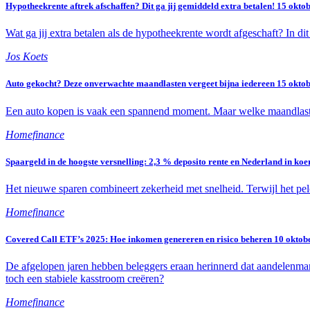
Hypotheekrente aftrek afschaffen? Dit ga jij gemiddeld extra betalen!
15 okto
Wat ga jij extra betalen als de hypotheekrente wordt afgeschaft? In dit 
Jos Koets
Auto gekocht? Deze onverwachte maandlasten vergeet bijna iedereen
15 okto
Een auto kopen is vaak een spannend moment. Maar welke maandlast
Homefinance
Spaargeld in de hoogste versnelling: 2,3 % deposito rente en Nederland in k
Het nieuwe sparen combineert zekerheid met snelheid. Terwijl het pel
Homefinance
Covered Call ETF’s 2025: Hoe inkomen genereren en risico beheren
10 oktob
De afgelopen jaren hebben beleggers eraan herinnerd dat aandelenmarkt
toch een stabiele kasstroom creëren?
Homefinance