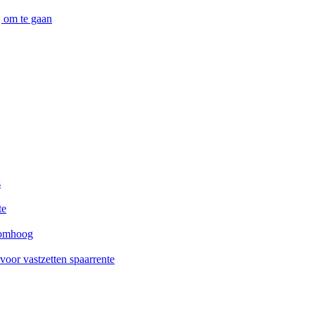
j om te gaan
s
te
n omhoog
voor vastzetten spaarrente