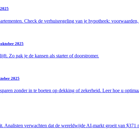
 2025
artementen. Check de verhuisregeling van je hypotheek: voorwaarden, v
 oktober 2025
t. Zo pak je de kansen als starter of doorstromer.
ktober 2025
sparen zonder in te boeten op dekking of zekerheid. Leer hoe u optima
eit. Analisten verwachten dat de wereldwijde AI-markt groeit van $371 m