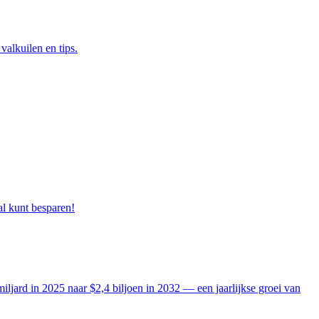
alkuilen en tips.
al kunt besparen!
iljard in 2025 naar $2,4 biljoen in 2032 — een jaarlijkse groei van