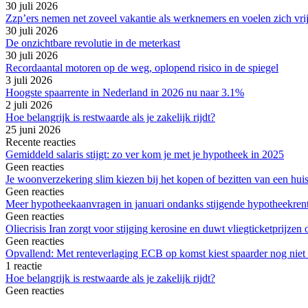
30 juli 2026
Zzp’ers nemen net zoveel vakantie als werknemers en voelen zich vri
30 juli 2026
De onzichtbare revolutie in de meterkast
30 juli 2026
Recordaantal motoren op de weg, oplopend risico in de spiegel
3 juli 2026
Hoogste spaarrente in Nederland in 2026 nu naar 3.1%
2 juli 2026
Hoe belangrijk is restwaarde als je zakelijk rijdt?
25 juni 2026
Recente reacties
Gemiddeld salaris stijgt: zo ver kom je met je hypotheek in 2025
Geen reacties
Je woonverzekering slim kiezen bij het kopen of bezitten van een hui
Geen reacties
Meer hypotheekaanvragen in januari ondanks stijgende hypotheekren
Geen reacties
Oliecrisis Iran zorgt voor stijging kerosine en duwt vliegticketprijze
Geen reacties
Opvallend: Met renteverlaging ECB op komst kiest spaarder nog niet 
1 reactie
Hoe belangrijk is restwaarde als je zakelijk rijdt?
Geen reacties