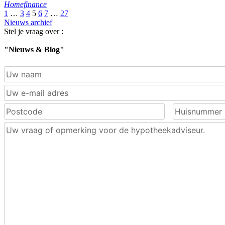
Homefinance
1
…
3
4
5
6
7
…
27
Nieuws archief
Stel je vraag over :
"Nieuws & Blog"