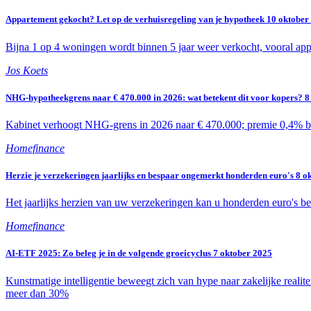
Appartement gekocht? Let op de verhuisregeling van je hypotheek
10 oktober
Bijna 1 op 4 woningen wordt binnen 5 jaar weer verkocht, vooral app
Jos Koets
NHG-hypotheekgrens naar € 470.000 in 2026: wat betekent dit voor kopers?
8
Kabinet verhoogt NHG-grens in 2026 naar € 470.000; premie 0,4% blijf
Homefinance
Herzie je verzekeringen jaarlijks en bespaar ongemerkt honderden euro's
8 o
Het jaarlijks herzien van uw verzekeringen kan u honderden euro's be
Homefinance
AI-ETF 2025: Zo beleg je in de volgende groeicyclus
7 oktober 2025
Kunstmatige intelligentie beweegt zich van hype naar zakelijke realit
meer dan 30%